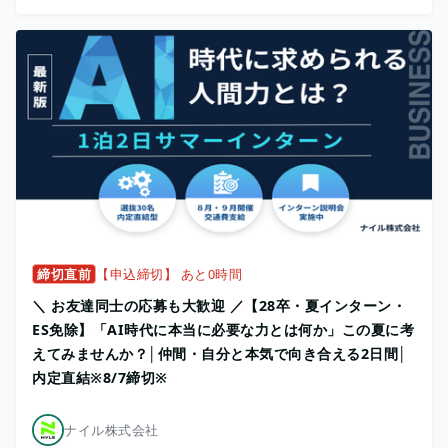
締切直前
【申込締切】 あと0時間
＼ お友達同士の応募も大歓迎 ／【28卒・夏インターン・
ES免除】「AI時代に本当に必要な力とは何か」この夏に考
えてみませんか？│仲間・自分と本気で向き合える2日間│
内定直結※8/7締切※
ナイル株式会社