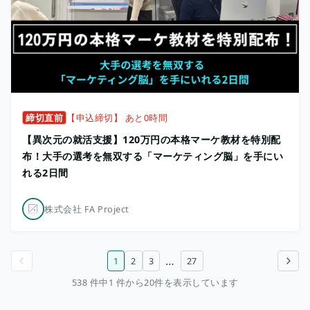
締切直前
【申込締切】 あと0時間
【異次元の就活支援】120万円の本格マーケ教材を特別配
布！大手の選考を無双する「マーケティング脳」を手にい
れる2日間
株式会社 FA Project
…
1
2
3
27
前のページ
次のページ
538 件中1 件から20件を表示しています