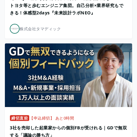
トヨタ等と歩むエンジニア集団。自己分析×業界研究もで
きる！体感型2days『未来設計ラボNEO』
株式会社タマディック
締切直前
【申込締切】 あと0時間
3社を売却した起業家からの個別FBが受けれる｜GDで無双
する「議論の勝ち方」