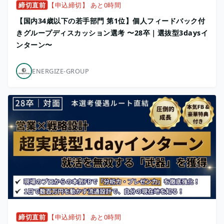
締切直前
【申込締切】 あと0時間
【国内34歳以下の若手部門 第1位】個人フィードバック付
きグループディスカッション選考 〜28卒｜選抜型3daysイ
ンターン〜
ENERGIZE-GROUP
締切直前
【申込締切】 あと0時間