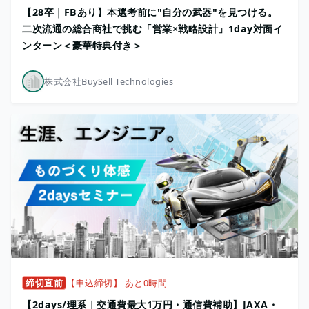
【28卒｜FBあり】本選考前に"自分の武器"を見つける。
二次流通の総合商社で挑む「営業×戦略設計」1day対面イ
ンターン＜豪華特典付き＞
株式会社BuySell Technologies
締切直前
【申込締切】 あと0時間
【2days/理系｜交通費最大1万円・通信費補助】JAXA・