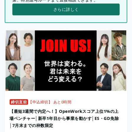
さらに詳しく
締切直前
【申込締切】 あと0時間
【最短3週間で内定へ！】OpenWorkスコア上位1%の上
場ベンチャー│新卒1年目から事業を動かす│ES・GD免除
│7月末までの枠数限定