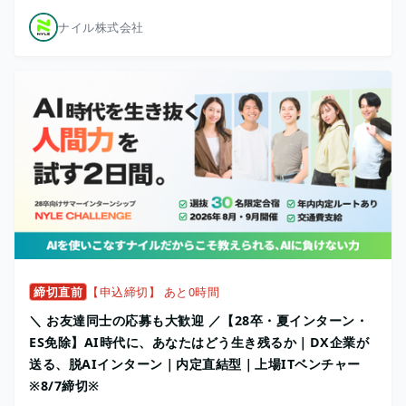
ナイル株式会社
締切直前
【申込締切】 あと0時間
＼ お友達同士の応募も大歓迎 ／【28卒・夏インターン・
ES免除】AI時代に、あなたはどう生き残るか｜DX企業が
送る、脱AIインターン｜内定直結型｜上場ITベンチャー
※8/7締切※