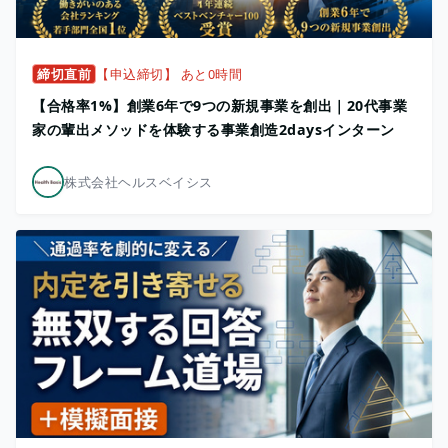
締切直前
【申込締切】 あと0時間
【合格率1%】創業6年で9つの新規事業を創出｜20代事業
家の輩出メソッドを体験する事業創造2daysインターン
株式会社ヘルスベイシス