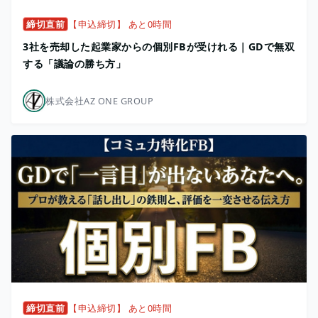
締切直前
【申込締切】 あと0時間
3社を売却した起業家からの個別FBが受けれる｜GDで無双
する「議論の勝ち方」
株式会社AZ ONE GROUP
締切直前
【申込締切】 あと0時間