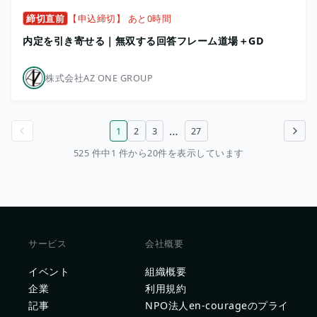
締切直前
【申込締切】 あと0時間
内定を引き寄せる｜無双する回答フレーム道場＋GD
株式会社AZ ONE GROUP
…
1
2
3
27
前のページ
次のページ
525 件中1 件から20件を表示しています
サービス
会社概要
イベント
組織概要
企業
利用規約
記事
NPO法人en-courageのプライ