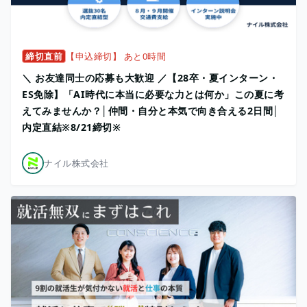
締切直前
【申込締切】 あと0時間
＼ お友達同士の応募も大歓迎 ／【28卒・夏インターン・
ES免除】「AI時代に本当に必要な力とは何か」この夏に考
えてみませんか？│仲間・自分と本気で向き合える2日間│
内定直結※8/21締切※
ナイル株式会社