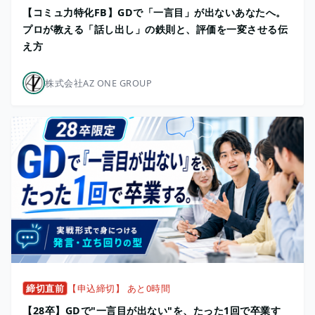
【コミュ力特化FB】GDで「一言目」が出ないあなたへ。
プロが教える「話し出し」の鉄則と、評価を一変させる伝
え方
株式会社AZ ONE GROUP
締切直前
【申込締切】 あと0時間
【28卒】GDで"一言目が出ない"を、たった1回で卒業す