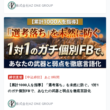
株式会社AZ ONE GROUP
締切直前
【申込締切】 あと0時間
【累計1000人を指導】「選考落ち」を未然に防ぐ。1対1
のガチ個別FBで、あなたの武器と弱点を徹底言語化
株式会社AZ ONE GROUP