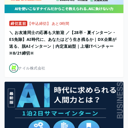
締切直前
【申込締切】 あと0時間
＼ お友達同士の応募も大歓迎 ／【28卒・夏インターン・
ES免除】AI時代に、あなたはどう生き残るか｜DX企業が
送る、脱AIインターン｜内定直結型｜上場ITベンチャー
※8/21締切※
ナイル株式会社