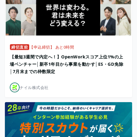
締切直前
【申込締切】 あと0時間
【最短3週間で内定へ！】OpenWorkスコア上位1%の上
場ベンチャー│新卒1年目から事業を動かす│ES・GD免除
│7月末までの枠数限定
ナイル株式会社