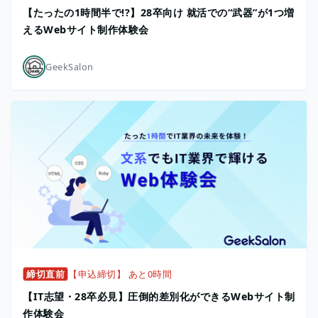
【たったの1時間半で!?】28卒向け 就活での“武器”が1つ増
えるWebサイト制作体験会
GeekSalon
締切直前
【申込締切】 あと0時間
【IT志望・28卒必見】圧倒的差別化ができるWebサイト制
作体験会