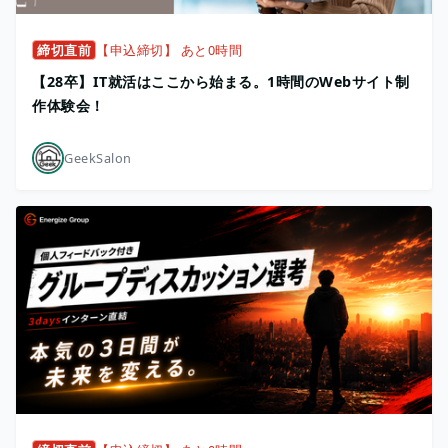
締切直前
【申込締切】 あと0時間
【28卒】IT就活はここから始まる。1時間のWebサイト制
作体験会！
GeekSalon