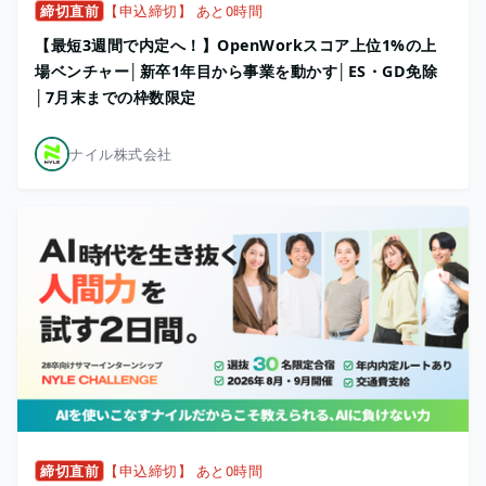
締切直前
【申込締切】 あと0時間
【最短3週間で内定へ！】OpenWorkスコア上位1%の上
場ベンチャー│新卒1年目から事業を動かす│ES・GD免除
│7月末までの枠数限定
ナイル株式会社
締切直前
【申込締切】 あと0時間