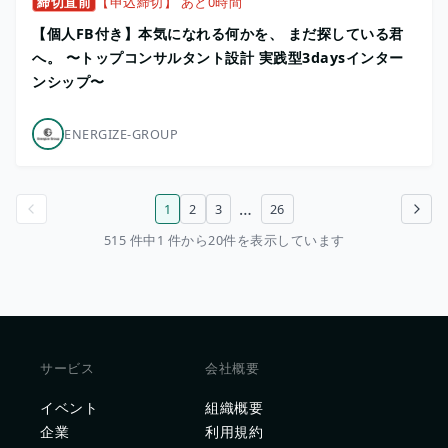
締切直前
【申込締切】 あと0時間
【個人FB付き】本気になれる何かを、 まだ探している君
へ。 〜トップコンサルタント設計 実践型3daysインター
ンシップ〜
ENERGIZE-GROUP
…
1
2
3
26
前のページ
次のページ
515 件中1 件から20件を表示しています
サービス
会社概要
イベント
組織概要
企業
利用規約