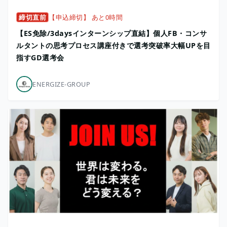
締切直前
【申込締切】 あと0時間
【ES免除/3daysインターンシップ直結】個人FB・コンサ
ルタントの思考プロセス講座付きで選考突破率大幅UPを目
指すGD選考会
ENERGIZE-GROUP