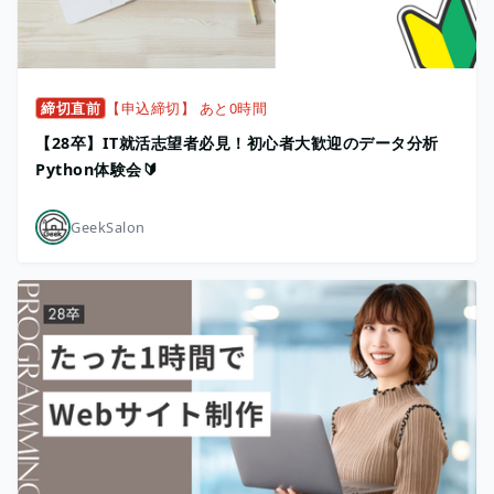
締切直前
【申込締切】 あと0時間
【28卒】IT就活志望者必見！初心者大歓迎のデータ分析
Python体験会🔰
GeekSalon