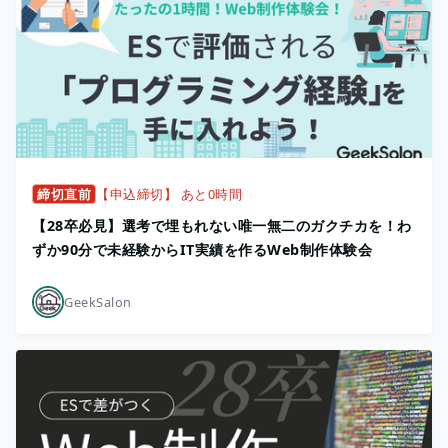
締切直前
【申込締切】 あと0時間
【28卒必見】選考で埋もれない唯一無二のガクチカを！わ
ずか90分で未経験からIT実績を作るWeb制作体験会
GeekSalon