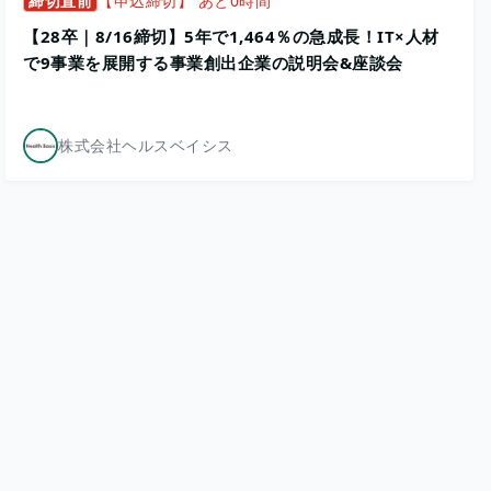
締切直前
【申込締切】 あと0時間
【28卒｜8/16締切】5年で1,464％の急成長！IT×人材
で9事業を展開する事業創出企業の説明会&座談会
株式会社ヘルスベイシス