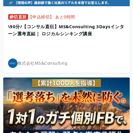
締切直前
【申込締切】 あと0時間
\90分/【コンサル直伝】MS&Consulting 3Daysインタ
ーン選考直結｜ ロジカルシンキング講座
株式会社MS&Consulting