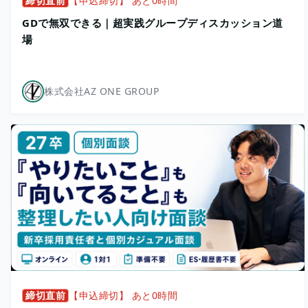
締切直前
【申込締切】 あと0時間
GDで無双できる｜超実践グループディスカッション道
場
株式会社AZ ONE GROUP
締切直前
【申込締切】 あと0時間