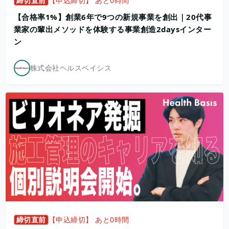
締切直前
【申込締切】 あと0時間
【合格率1%】創業6年で9つの新規事業を創出｜20代事
業家の輩出メソッドを体験する事業創造2daysインター
ン
株式会社ヘルスベイシス
締切直前
【申込締切】 あと0時間