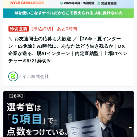
締切直前
【申込締切】 あと0時間
＼ お友達同士の応募も大歓迎 ／【28卒・夏インター
ン・ES免除】AI時代に、あなたはどう生き残るか｜DX
企業が送る、脱AIインターン｜内定直結型｜上場ITベン
チャー※8/21締切※
ナイル株式会社