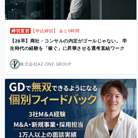
締切直前
【申込締切】 あと0時間
【28卒】商社・コンサルの内定がゴールじゃない。 学
生時代の経験を「稼ぐ」に昇華させる選考直結ワーク
株式会社AZ ONE GROUP