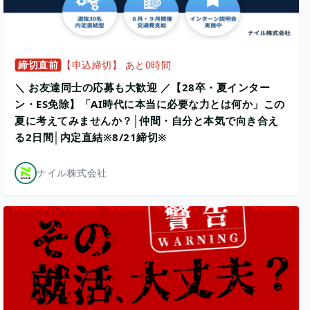
締切直前
【申込締切】 あと0時間
＼ お友達同士の応募も大歓迎 ／【28卒・夏インター
ン・ES免除】「AI時代に本当に必要な力とは何か」この
夏に考えてみませんか？│仲間・自分と本気で向き合え
る2日間│内定直結※8/21締切※
ナイル株式会社