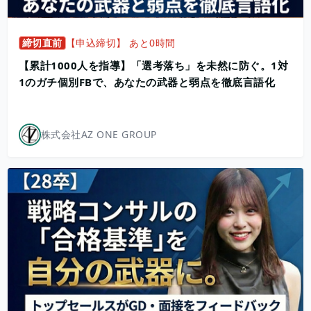
締切直前
【申込締切】 あと0時間
【累計1000人を指導】「選考落ち」を未然に防ぐ。1対
1のガチ個別FBで、あなたの武器と弱点を徹底言語化
株式会社AZ ONE GROUP