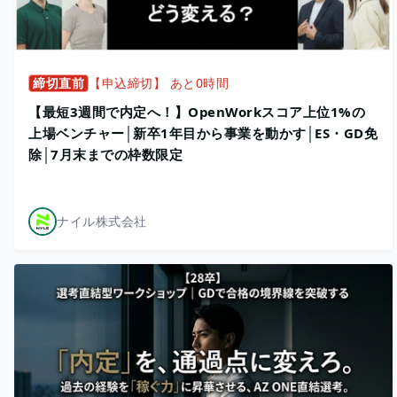
締切直前
【申込締切】 あと0時間
【最短3週間で内定へ！】OpenWorkスコア上位1%の
上場ベンチャー│新卒1年目から事業を動かす│ES・GD免
除│7月末までの枠数限定
ナイル株式会社