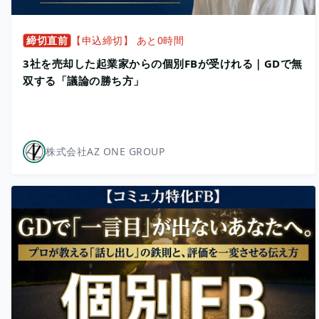
締切直前
【申込締切】 あと0時間
3社を売却した起業家からの個別FBが受けれる｜GDで無
双する「議論の勝ち方」
株式会社AZ ONE GROUP