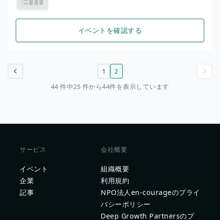
イベントを確認する
1
2
前のページ
次のページ
44 件中25 件から44件を表示しています
サービス
会社概要
イベント
組織概要
企業
利用規約
記事
NPO法人en-courageのプライ
バシーポリシー
Deep Growth Partnersのプ