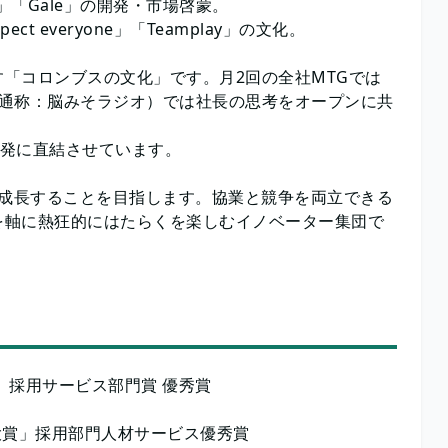
s」「Gale」の開発・市場啓蒙。
 everyone」「Teamplay」の文化。
「コロンブスの文化」です。月2回の全社MTGでは
（通称：脳みそラジオ）では社長の思考をオープンに共
開発に直結させています。
がら成長することを目指します。協業と競争を両立できる
を軸に熱狂的にはたらくを楽しむイノベーター集団で
」採用サービス部門賞 優秀賞
ジ大賞」採用部門人材サービス優秀賞