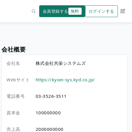
会員登録する
無料
ログインする
サー
検索
会社概要
会社名
株式会社共栄システムズ
Webサイト
https://kyoei-sys.kyd.co.jp/
電話番号
03-3526-3511
資本金
100000000
売上高
2000000000