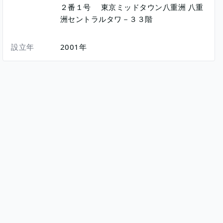
２番１号
東京ミッドタウン八重洲 八重
洲セントラルタワ－３３階
設立年
2001年