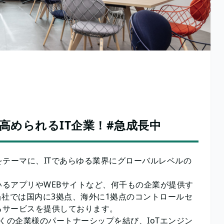
高められるIT企業！#急成長中
orld．”をテーマに、ITであらゆる業界にグローバルレベルの
るアプリやWEBサイトなど、何千もの企業が提供す
当社では国内に3拠点、海外に1拠点のコントロールセ
るサービスを提供しております。
くの企業様のパートナーシップを結び、IoTエンジン