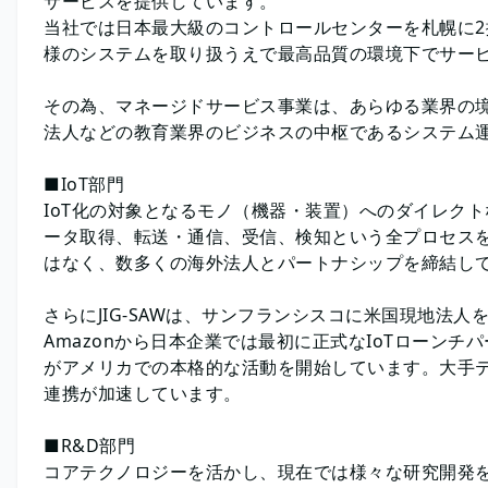
サービスを提供しています。
当社では日本最大級のコントロールセンターを札幌に2
様のシステムを取り扱うえで最高品質の環境下でサー
その為、マネージドサービス事業は、あらゆる業界の
法人などの教育業界のビジネスの中枢であるシステム
■IoT部門
IoT化の対象となるモノ（機器・装置）へのダイレクト
ータ取得、転送・通信、受信、検知という全プロセスを
はなく、数多くの海外法人とパートナシップを締結し
さらにJIG-SAWは、サンフランシスコに米国現地法人
Amazonから日本企業では最初に正式なIoTローン
がアメリカでの本格的な活動を開始しています。大手
連携が加速しています。
■R&D部門
コアテクノロジーを活かし、現在では様々な研究開発