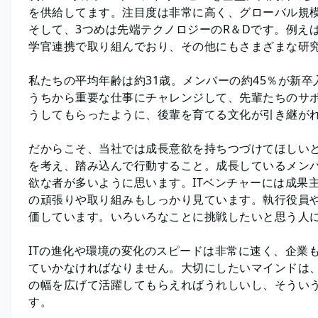
を供給してます。注目度は非常に高く、グローバル規
そして、3つめは先端テクノロジーのR＆Dです。例え
学官連携で取り組んでおり、その他にもさまざまな研
私たちの平均年齢は約31歳。メンバーの約45％が新
うちから重要な仕事にチャレンジして、先輩たちのサ
うしてもらったように、後輩を育てる文化が引き継が
だからこそ、当社では成長意欲を持ちつづけてほしい
を考え、踏み込んで行動すること。成長しているメン
欲な者が多いように思います。ITベンチャーには成果
の頑張りや取り組みもしっかり見ています。執行役員
価しています。いろいろなことに挑戦したいと思う人
ITの進化や環境の変化のスピードは非常に速く、企業
ていかなければなりません。大切にしたいマインドは
の幅を広げて活躍してもらえればうれしいし、そうい
す。