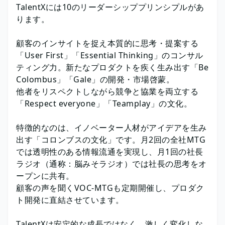
TalentXには10のリーダーシッププリンシプルがあ
ります。
顧客のインサイトを捉え本質的に思考・提案する
「User First」「Essential Thinking」のコンサル
ティング力。新たなプロダクトを疾く生み出す「Be
Colombus」「Gale」の開発・市場啓蒙。
他者をリスペクトしながら競争と協業を両立する
「Respect everyone」「Teamplay」の文化。
特徴的なのは、イノベーター人材がアイデアを生み
出す「コロンブスの文化」です。月2回の全社MTG
では透明性のある情報流通を実現し、月1回の社長
ラジオ（通称：脳みそラジオ）では社長の思考をオ
ープンに共有。
顧客の声を聞くVOC-MTGも定期開催し、プロダク
ト開発に直結させています。
TalentXは安定的な成長ではなく、激しく変化しな