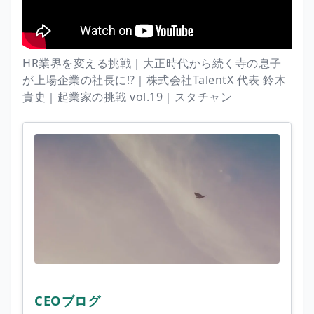
HR業界を変える挑戦｜大正時代から続く寺の息子
が上場企業の社長に⁉｜株式会社TalentX 代表 鈴木
貴史｜起業家の挑戦 vol.19｜スタチャン
CEOブログ