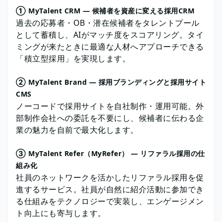
① MyTalent CRM ― 候補者を資産に変える採用CRM
過去の応募者・OB・潜在候補者をタレントプール
として蓄積し、AIがマッチ度をスコアリング。タイ
ミングが来たときに最適な人材へアプローチできる
「積立型採用」を実現します。
② MyTalent Brand ― 採用ブランディングと採用サイト
CMS
ノーコードで採用サイトを自社制作・運用可能。外
部制作会社への委託を不要にし、候補者に伝わる企
業の魅力を自前で最大化します。
③ MyTalent Refer（MyRefer） ― リファラル採用の仕
組み化
社員のネットワークを活かしたリファラル採用を促
進するサービス。社員が自然に紹介活動に参加でき
る仕組みをテクノロジーで実装し、エンゲージメン
ト向上にも寄与します。