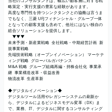
当社のコンサルタントは、幅広い顧客層に対する戦
略策定・実行支援の豊富な経験があります。
高度な専門性を持つシンクタンクとの協働は言うま
でもなく、三菱 UFJフィナンシャル・グループ一体
となっての顧客支援も含めて、他社にはない独自の
総合ソリューションを提供します。
▼▼▼
未来予測・新産業戦略 全社戦略・中期経営計画 新
規事業戦略
先端技術戦略（オープンイノベーション） マーケテ
ィング戦略 グローバルガバナンス
M&A 戦略 グループ組織再編・持株会社化 事業承
継 事業構造改革・収益改善
物流改革 生産革新
◆デジタルイノベーション◆
デジタルツール活用やレガシーシステムの刷新か
ら、デジタルによるビジネスモデル変革（DX）ま
で、業務、IT、デジタルに関するコンサルティング