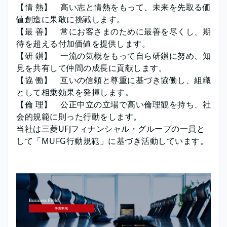
【情 熱】 高い志と情熱をもって、未来を先取る価
値創造に果敢に挑戦します。
【最 善】 常にお客さまのために最善を尽くし、期
待を超える付加価値を提供します。
【研 鑚】 一流の気概をもって自ら研鑚に努め、知
見を共有して仲間の成長に貢献します。
【協 働】 互いの信頼と尊重に基づき協働し、組織
として相乗効果を発揮します。
【倫 理】 公正中立の立場で高い倫理観を持ち、社
会的規範に則った行動をします。
当社は三菱UFJフィナンシャル・グループの一員と
して「MUFG行動規範」に基づき活動しています。