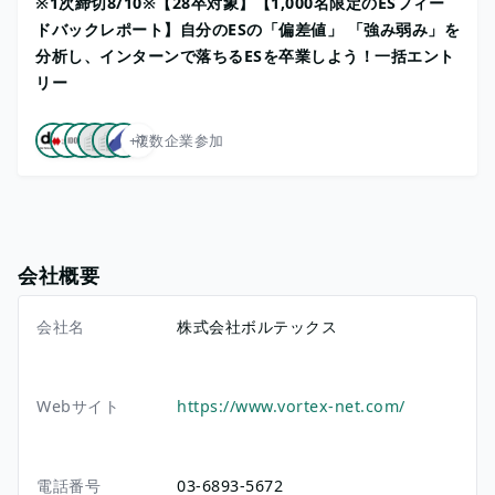
※1次締切8/10※【28卒対象】【1,000名限定のESフィー
ドバックレポート】自分のESの「偏差値」 「強み弱み」を
分析し、インターンで落ちるESを卒業しよう！一括エント
リー
+7
複数企業参加
会社概要
会社名
株式会社ボルテックス
Webサイト
https://www.vortex-net.com/
電話番号
03-6893-5672