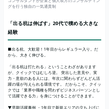
コンサルタントが企業と個人双方のコンサルティン
グを行う独自の一気通貫制
「出る杭は伸ばす」20代で積める大きな
経験
■出る杭、大歓迎！1年目からレギュラー入り。だ
から、大きく伸びる。
「出る杭は打たれる」ということわざがあります
が、クイックではむしろ逆。 突出した意見や、実
力・意欲のある人には、年次に関わらずどんどん活
躍の場が与えられる環境です。 だからこそ、クイッ
クでは「業界や職種を問わずビジネスパーソンとし
て活躍できる力」を身につけることができます。
▼早期活躍事例 ・1年目で新規エリアの立ち上げに