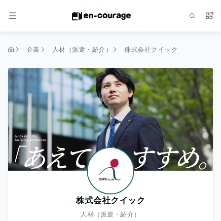
検索
サー
メニュー
企業
人材（派遣・紹介）
株式会社クイック
トップページ
株式会社クイック
人材（派遣・紹介）