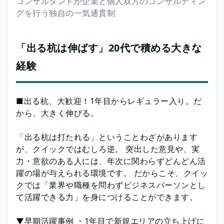
コンサルタントが企業と個人双方のコンサルティン
グを行う独自の一気通貫制
「出る杭は伸ばす」20代で積める大きな
経験
■出る杭、大歓迎！1年目からレギュラー入り。だ
から、大きく伸びる。
「出る杭は打たれる」ということわざがあります
が、クイックではむしろ逆。 突出した意見や、実
力・意欲のある人には、年次に関わらずどんどん活
躍の場が与えられる環境です。 だからこそ、クイッ
クでは「業界や職種を問わずビジネスパーソンとし
て活躍できる力」を身につけることができます。
▼早期活躍事例 ・1年目で新規エリアの立ち上げに