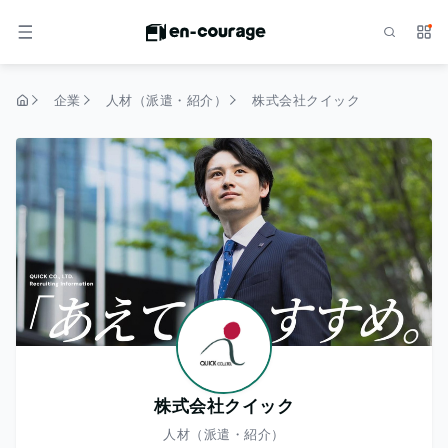
検索
サー
メニュー
企業
人材（派遣・紹介）
株式会社クイック
トップページ
株式会社クイック
人材（派遣・紹介）