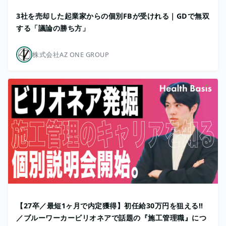
3社を売却した起業家からの個別FBが受けれる｜GDで無双
する「議論の勝ち方」
株式会社AZ ONE GROUP
【27卒／最短1ヶ月で内定獲得】初任給30万円を狙える!!
／ブルーワーカービリオネアで話題の『施工管理職』につ