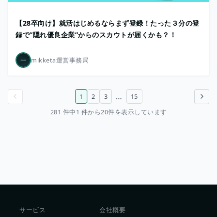
【28卒向け】就活はじめるならまず登録！たった３分の登
録で”隠れ優良企業”からのスカウトが届くかも？！
mikketa運営事務局
…
1
2
3
15
前のページ
次のページ
281 件中1 件から20件を表示しています
サービス
会社概要