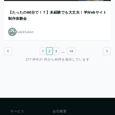
【たったの60分で！？】未経験でも大丈夫！🔰Webサイト
制作体験会
GeekSalon
…
1
2
3
14
前のページ
次のページ
277 件中21 件から40件を表示しています
サービス
会社概要