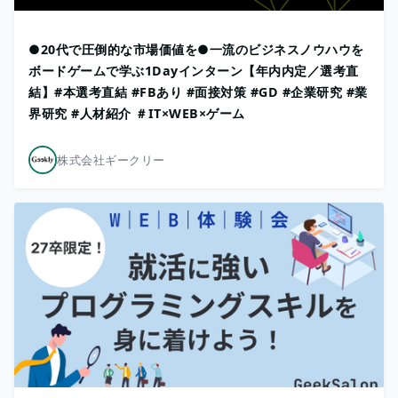
●20代で圧倒的な市場価値を●一流のビジネスノウハウを
ボードゲームで学ぶ1Dayインターン【年内内定／選考直
結】#本選考直結 #FBあり #面接対策 #GD #企業研究 #業
界研究 #人材紹介 ＃IT×WEB×ゲーム
株式会社ギークリー