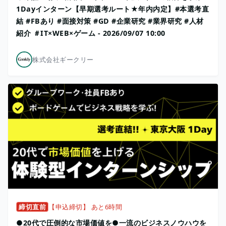
1Dayインターン【早期選考ルート★年内内定】#本選考直
結 #FBあり #面接対策 #GD #企業研究 #業界研究 #人材
紹介 ＃IT×WEB×ゲーム - 2026/09/07 10:00
株式会社ギークリー
締切直前
【申込締切】 あと6時間
●20代で圧倒的な市場価値を●一流のビジネスノウハウを