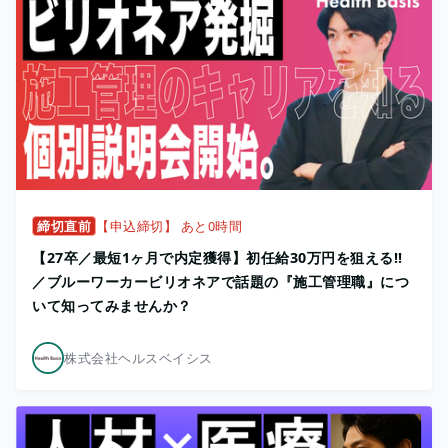
締切直前
【申込締切】 あと0時間
【27卒／最短1ヶ月で内定獲得】初任給30万円を狙える!!
／ブルーワーカービリオネアで話題の『施工管理職』につ
いて知ってみませんか？
株式会社ヘルスベイシス