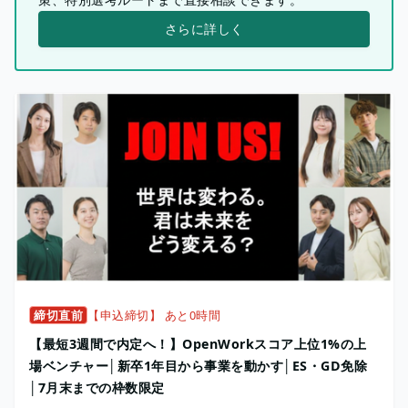
さらに詳しく
締切直前
【申込締切】 あと0時間
【最短3週間で内定へ！】OpenWorkスコア上位1%の上
場ベンチャー│新卒1年目から事業を動かす│ES・GD免除
│7月末までの枠数限定