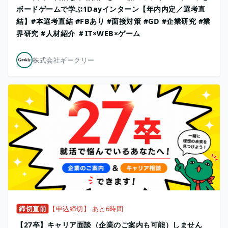
ボードゲームで学ぶ1Dayインターン【年内内定／選考直
結】#本選考直結 #FBあり #面接対策 #GD #企業研究 #業
界研究 #人材紹介 ＃IT×WEB×ゲーム
株式会社ギークリー
締切直前
【申込締切】 あと6時間
【27卒】キャリア面談（企業のご案内も可能）しません