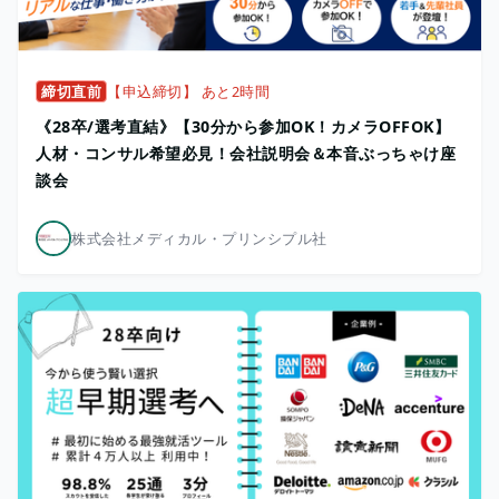
締切直前
【申込締切】 あと2時間
《28卒/選考直結》【30分から参加OK！カメラOFFOK】
人材・コンサル希望必見！会社説明会＆本音ぶっちゃけ座
談会
株式会社メディカル・プリンシプル社