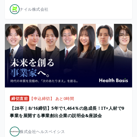
ナイル株式会社
締切直前
【申込締切】 あと0時間
【28卒｜8/16締切】5年で1,464％の急成長！IT×人材で9
事業を展開する事業創出企業の説明会&座談会
株式会社ヘルスベイシス