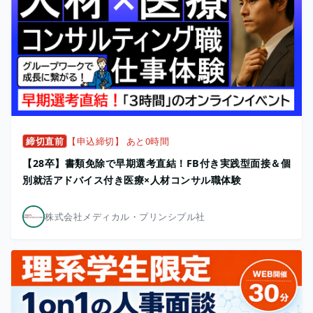
締切直前
【申込締切】 あと0時間
【28卒】書類免除で早期選考直結！FB付き実践型面接＆個
別就活アドバイス付き医療×人材コンサル職体験
株式会社メディカル・プリンシプル社