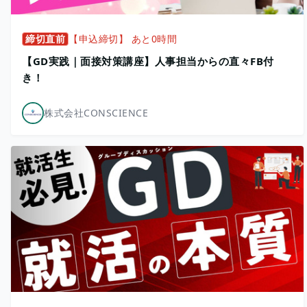
締切直前
【申込締切】 あと0時間
【GD実践｜面接対策講座】人事担当からの直々FB付
き！
株式会社CONSCIENCE