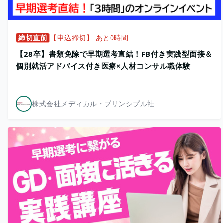
締切直前
【申込締切】 あと0時間
【28卒】書類免除で早期選考直結！FB付き実践型面接＆
個別就活アドバイス付き医療×人材コンサル職体験
株式会社メディカル・プリンシプル社