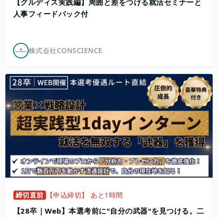
【グルディス実践編】周囲と差をつける就活セミナーと
人事フィードバック付
株式会社CONSCIENCE
締切直前
【申込締切】 あと1時間
【28卒｜Web】本選考前に"自分の武器"を見つける。二