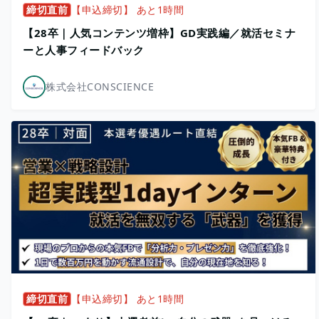
締切直前
【申込締切】 あと1時間
【28卒｜人気コンテンツ増枠】GD実践編／就活セミナ
ーと人事フィードバック
株式会社CONSCIENCE
締切直前
【申込締切】 あと1時間