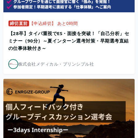
締切直前
【申込締切】 あと0時間
【28卒】タイパ重視でES・面接を突破！「自己分析」セ
ミナー（90分）～夏インターン選考対策・早期選考直結
の仕事体験付き～
株式会社メディカル・プリンシプル社