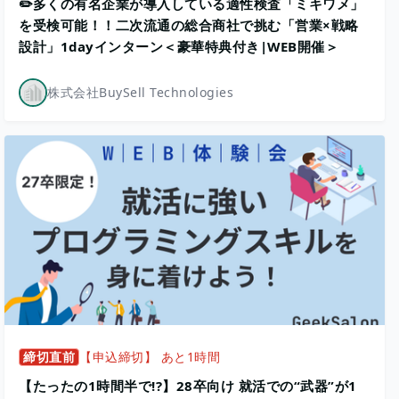
✏️多くの有名企業が導入している適性検査「ミキワメ」
を受検可能！！二次流通の総合商社で挑む「営業×戦略
設計」1dayインターン＜豪華特典付き|WEB開催＞
株式会社BuySell Technologies
締切直前
【申込締切】 あと1時間
【たったの1時間半で!?】28卒向け 就活での“武器”が1