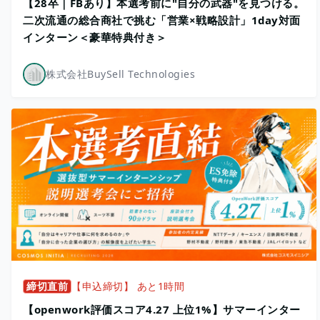
【28卒｜FBあり】本選考前に"自分の武器"を見つける。
二次流通の総合商社で挑む「営業×戦略設計」1day対面
インターン＜豪華特典付き＞
株式会社BuySell Technologies
締切直前
【申込締切】 あと1時間
【openwork評価スコア4.27 上位1%】サマーインター