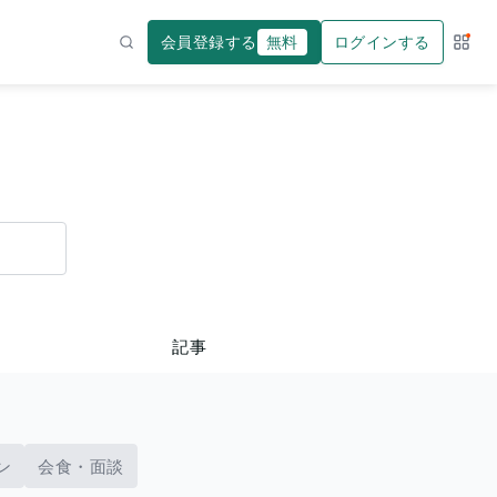
会員登録する
無料
ログインする
サー
検索
記事
ン
会食・面談