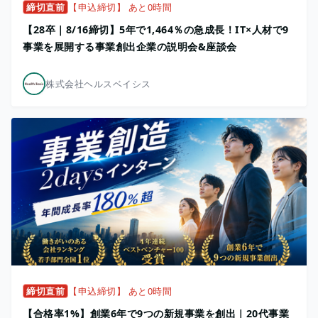
締切直前
【申込締切】 あと0時間
【28卒｜8/16締切】5年で1,464％の急成長！IT×人材で9
事業を展開する事業創出企業の説明会&座談会
株式会社ヘルスベイシス
締切直前
【申込締切】 あと0時間
【合格率1%】創業6年で9つの新規事業を創出｜20代事業