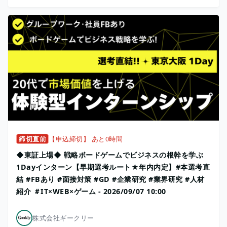
締切直前
【申込締切】 あと0時間
◆東証上場◆ 戦略ボードゲームでビジネスの根幹を学ぶ
1Dayインターン【早期選考ルート★年内内定】#本選考直
結 #FBあり #面接対策 #GD #企業研究 #業界研究 #人材
紹介 ＃IT×WEB×ゲーム - 2026/09/07 10:00
株式会社ギークリー