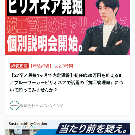
締切直前
【申込締切】 あと0時間
【27卒／最短1ヶ月で内定獲得】初任給30万円を狙える!!
／ブルーワーカービリオネアで話題の『施工管理職』につ
いて知ってみませんか？
株式会社ヘルスベイシス