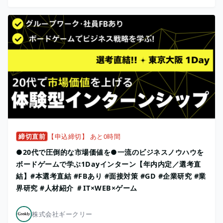
締切直前
【申込締切】 あと0時間
●20代で圧倒的な市場価値を●一流のビジネスノウハウを
ボードゲームで学ぶ1Dayインターン【年内内定／選考直
結】#本選考直結 #FBあり #面接対策 #GD #企業研究 #業
界研究 #人材紹介 ＃IT×WEB×ゲーム
株式会社ギークリー