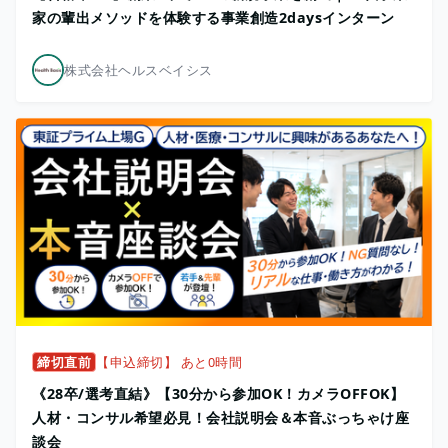
家の輩出メソッドを体験する事業創造2daysインターン
株式会社ヘルスベイシス
締切直前
【申込締切】 あと0時間
《28卒/選考直結》【30分から参加OK！カメラOFFOK】
人材・コンサル希望必見！会社説明会＆本音ぶっちゃけ座
談会