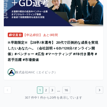
締切直前
【申込締切】 あと0時間
※早期限定※ 【28卒/本選考】 20代で圧倒的な成長を実現
したいあなたへ。（会社説明＋GD/120分/オンライン開
催）#ベンチャー #広告 #マーケティング #FB付き選考 #
若手活躍 #市場価値
株式会社AViC（エイビック）
…
1
2
3
16
前のページ
次のページ
307 件中1 件から20件を表示しています