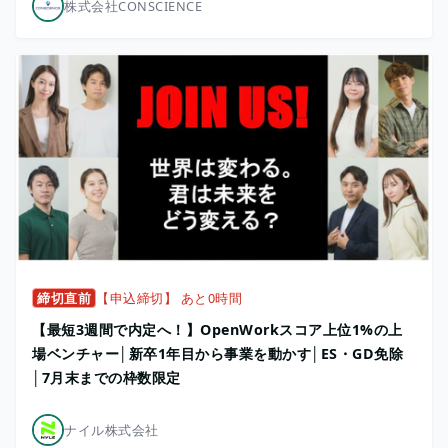
株式会社CONSCIENCE
締切直前
【申込締切】 あと0時間
【最短3週間で内定へ！】OpenWorkスコア上位1%の上
場ベンチャー│新卒1年目から事業を動かす│ES・GD免除
│7月末までの枠数限定
ナイル株式会社