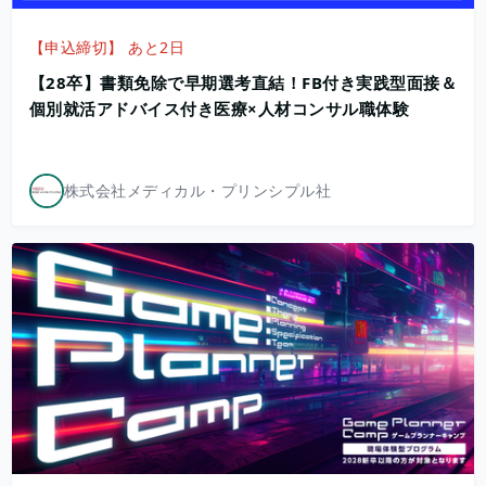
【申込締切】 あと2日
【28卒】書類免除で早期選考直結！FB付き実践型面接＆
個別就活アドバイス付き医療×人材コンサル職体験
株式会社メディカル・プリンシプル社