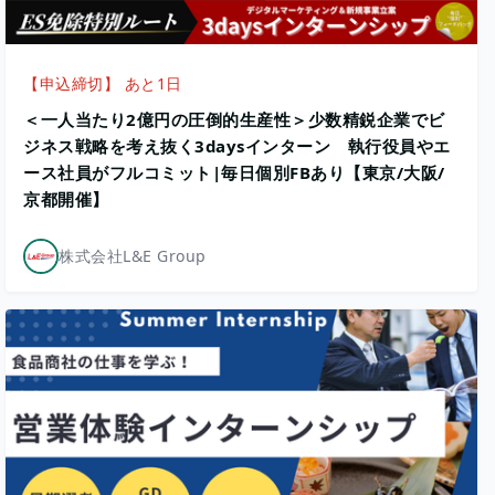
【申込締切】 あと1日
＜一人当たり2億円の圧倒的生産性＞少数精鋭企業でビ
ジネス戦略を考え抜く3daysインターン 執行役員やエ
ース社員がフルコミット|毎日個別FBあり【東京/大阪/
京都開催】
株式会社L&E Group