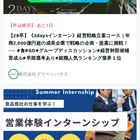
【申込締切】 あと1日
​【28卒】《2daysインターン》経営戦略立案コース｜年
商2,000億円超の成長企業で戦略の企画・提案に挑戦！
── #食#GD#グループディスカッション#経営幹部候補
育成ル#早期選考あり#就職人気ランキング業界１位
株式会社グリーンハウス