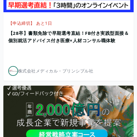
【申込締切】 あと1日
【28卒】書類免除で早期選考直結！FB付き実践型面接＆
個別就活アドバイス付き医療×人材コンサル職体験
株式会社メディカル・プリンシプル社