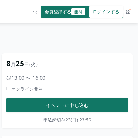
会員登録する
無料
ログインする
サー
検索
8
25
月
日
(火)
13:00
〜
16:00
オンライン開催
イベントに申し込む
申込締切
8/23(日) 23:59