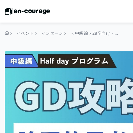
イベント
インターン
＜中級編＞28卒向け・実践GDワークあり/【論理的思考力を鍛える】2種の本格ワークでGD対策！物流の課題解決から学ぶHalf dayプログラム
トップページ