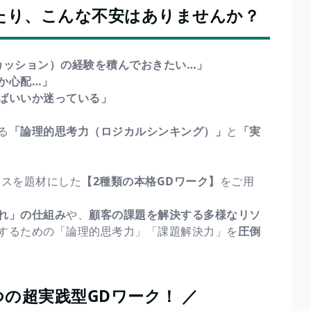
たり、こんな不安はありませんか？
カッション）の経験を積んでおきたい…」
か心配…」
ばいいか迷っている」
る
「論理的思考力（ロジカルシンキング）」
と
「実
ネスを題材にした
【2種類の本格GDワーク】
をご用
れ」の仕組み
や、
顧客の課題を解決する多様なリソ
するための「論理的思考力」「課題解決力」を
圧倒
の超実践型GDワーク！ ／