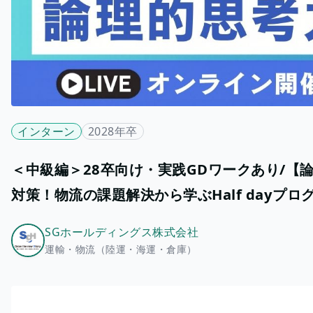
インターン
2028年卒
＜中級編＞28卒向け・実践GDワークあり/【
対策！物流の課題解決から学ぶHalf dayプロ
SGホールディングス株式会社
運輸・物流（陸運・海運・倉庫）