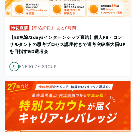
締切直前
【申込締切】 あと0時間
【ES免除/3daysインターンシップ直結】個人FB・コン
サルタントの思考プロセス講座付きで選考突破率大幅UP
を目指すGD選考会
ENERGIZE-GROUP