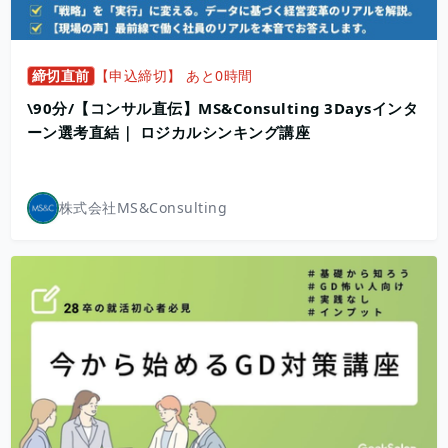
締切直前
【申込締切】 あと0時間
\90分/【コンサル直伝】MS&Consulting 3Daysインタ
ーン選考直結｜ ロジカルシンキング講座
株式会社MS&Consulting