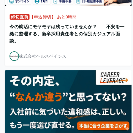
締切直前
【申込締切】 あと0時間
今の就活にモヤモヤは残っていませんか？——不安を一
緒に整理する、新卒採用責任者との個別カジュアル面
談。
株式会社ヘルスベイシス