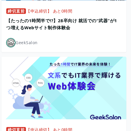
締切直前
【申込締切】 あと0時間
【たったの1時間半で!?】28卒向け 就活での“武器”が1
つ増えるWebサイト制作体験会
GeekSalon
締切直前
【申込締切】 あと0時間