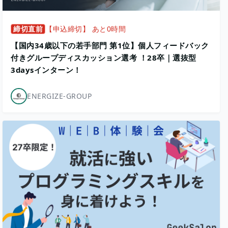
締切直前
【申込締切】 あと0時間
【国内34歳以下の若手部門 第1位】個人フィードバック
付きグループディスカッション選考 ！28卒｜選抜型
3daysインターン！
ENERGIZE-GROUP