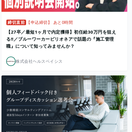
締切直前
【申込締切】 あと0時間
【27卒／最短1ヶ月で内定獲得】初任給30万円を狙え
る!!／ブルーワーカービリオネアで話題の『施工管理
職』について知ってみませんか？
株式会社ヘルスベイシス