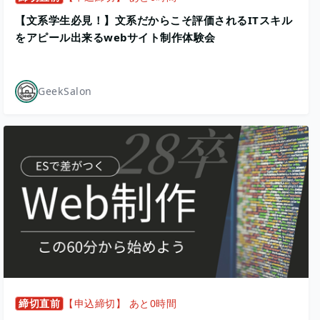
【文系学生必見！】文系だからこそ評価されるITスキル
をアピール出来るwebサイト制作体験会
GeekSalon
締切直前
【申込締切】 あと0時間