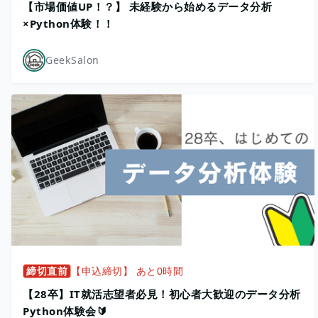
【市場価値UP！？】 未経験から始めるデータ分析
×Python体験！！
GeekSalon
締切直前
【申込締切】 あと0時間
【28卒】IT就活志望者必見！初心者大歓迎のデータ分析
Python体験会🔰