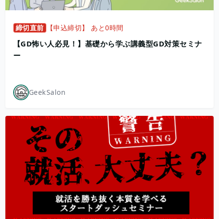
締切直前
【申込締切】 あと0時間
【GD怖い人必見！】基礎から学ぶ講義型GD対策セミナ
ー
GeekSalon