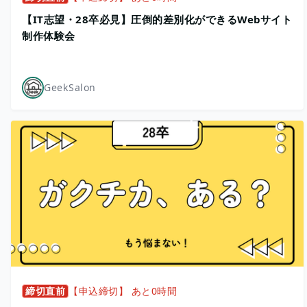
【IT志望・28卒必見】圧倒的差別化ができるWebサイト
制作体験会
GeekSalon
締切直前
【申込締切】 あと0時間