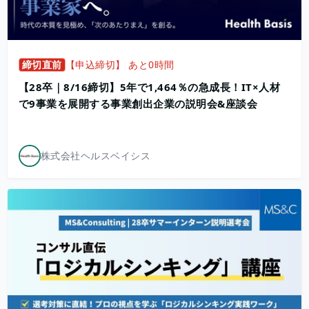
締切直前
【申込締切】 あと0時間
【28卒｜8/16締切】5年で1,464％の急成長！IT×人材
で9事業を展開する事業創出企業の説明会&座談会
株式会社ヘルスベイシス