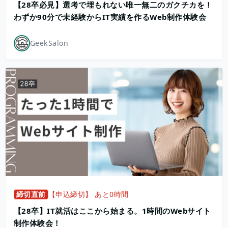
【28卒必見】選考で埋もれない唯一無二のガクチカを！
わずか90分で未経験からIT実績を作るWeb制作体験会
GeekSalon
締切直前
【申込締切】 あと0時間
【28卒】IT就活はここから始まる。1時間のWebサイト
制作体験会！