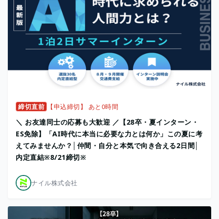
締切直前
【申込締切】 あと0時間
＼ お友達同士の応募も大歓迎 ／【28卒・夏インターン・
ES免除】「AI時代に本当に必要な力とは何か」この夏に考
えてみませんか？│仲間・自分と本気で向き合える2日間│
内定直結※8/21締切※
ナイル株式会社