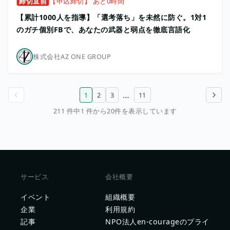
締切直前
【申込締切】 あと0時間
【累計1000人を指導】「選考落ち」を未然に防ぐ。1対1
のガチ個別FBで、あなたの武器と弱点を徹底言語化
株式会社AZ ONE GROUP
…
1
2
3
11
前のページ
次のページ
211 件中1 件から20件を表示しています
サービス
会社概要
イベント
組織概要
企業
利用規約
記事
NPO法人en-courageのプライ