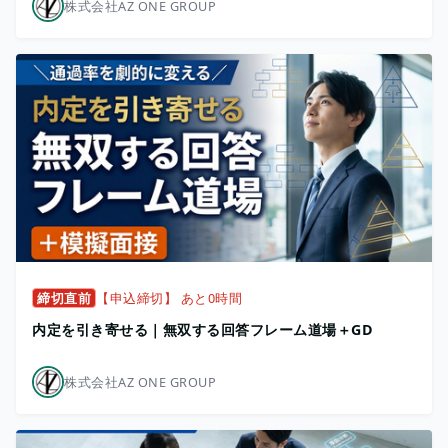
株式会社AZ ONE GROUP
締切直前
【申込締切】 あと0時間
内定を引き寄せる｜無双する回答フレーム道場＋GD
株式会社AZ ONE GROUP