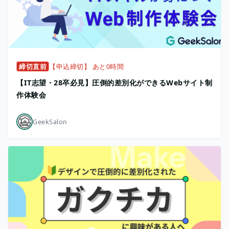
締切直前
【申込締切】 あと0時間
【IT志望・28卒必見】圧倒的差別化ができるWebサイト制
作体験会
GeekSalon