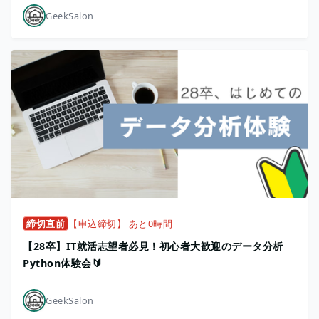
GeekSalon
締切直前
【申込締切】 あと0時間
【28卒】IT就活志望者必見！初心者大歓迎のデータ分析
Python体験会🔰
GeekSalon