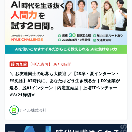
締切直前
【申込締切】 あと0時間
＼ お友達同士の応募も大歓迎 ／【28卒・夏インターン・
ES免除】AI時代に、あなたはどう生き残るか｜DX企業が
送る、脱AIインターン｜内定直結型｜上場ITベンチャー
※8/21締切※
ナイル株式会社