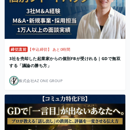
締切直前
【申込締切】 あと0時間
3社を売却した起業家からの個別FBが受けれる｜GDで無双
する「議論の勝ち方」
株式会社AZ ONE GROUP