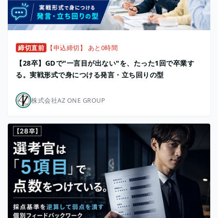
締切直前
【申込締切】 あと0時間
【28卒】GDで"一言目が出ない"を、たった1回で卒業す
る。実戦形式で身につける発言・立ち回りの型
株式会社AZ ONE GROUP