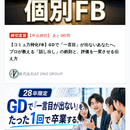
締切直前
【申込締切】 あと0時間
【コミュ力特化FB】GDで「一言目」が出ないあなたへ。
プロが教える「話し出し」の鉄則と、評価を一変させる伝
え方
株式会社AZ ONE GROUP