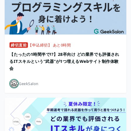
締切直前
【申込締切】 あと0時間
【たったの1時間半で!?】28卒向け どの業界でも評価され
るITスキルという“武器”が1つ増えるWebサイト制作体験
会
GeekSalon