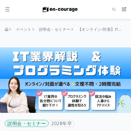
検索
サー
メニュー
イベント
説明会・セミナー
【オンライン/対面】IT業界解説＆プログラミング体験！～実際にwebページを作ってみよう～
トップページ
説明会・セミナー
2028年卒