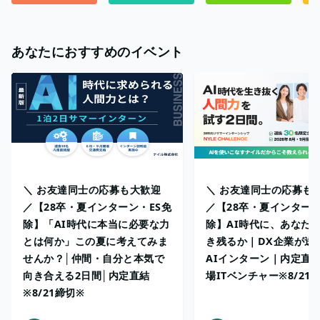
あなたにおすすめのイベント
＼ お友達同士の応募も大歓迎
＼ お友達同士の応募も
／【28卒・夏インターン・ES免
／【28卒・夏インターン
除】「AI時代に本当に必要な力
除】AI時代に、あなた
とは何か」この夏に考えてみま
き残るか｜DX企業が送
せんか？│仲間・自分と本気で
AIインターン｜内定直
向き合える2日間│内定直結
場ITベンチャー※8/21
※8/21締切※