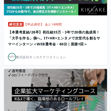
締切直前
【申込締切】 あと14時間
【本選考直結/28卒】初任給35万・3年で20倍の急成長！
「大手を作る」側へ。IT×HR×エンタメで次世代を創るサ
マーインターン＜WEB選考会・60分｜面接1回＞
株式会社キッカケクリエイション