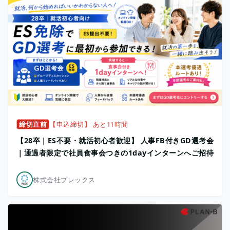
締切直前
【申込締切】 あと11時間
【28卒｜ES不要・就活初心者歓迎】 人事FB付きGD選考会
｜通過者限定で社員食事会つきの1dayインターンへご招待
株式会社プレックス