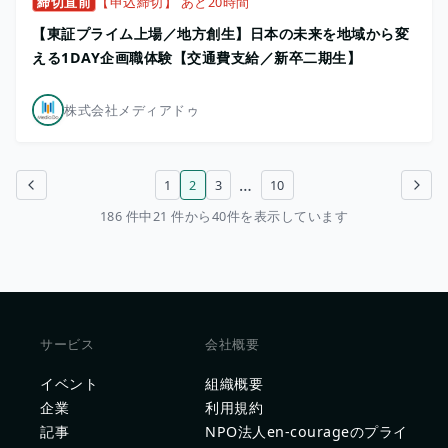
締切直前
【申込締切】 あと20時間
【東証プライム上場／地方創生】日本の未来を地域から変
える1DAY企画職体験【交通費支給／新卒二期生】
株式会社メディアドゥ
…
1
2
3
10
前のページ
次のページ
186 件中21 件から40件を表示しています
サービス
会社概要
イベント
組織概要
企業
利用規約
記事
NPO法人en-courageのプライ