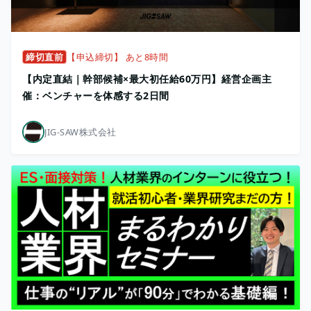
締切直前
【申込締切】 あと8時間
【内定直結｜幹部候補×最大初任給60万円】経営企画主
催：ベンチャーを体感する2日間
JIG-SAW株式会社