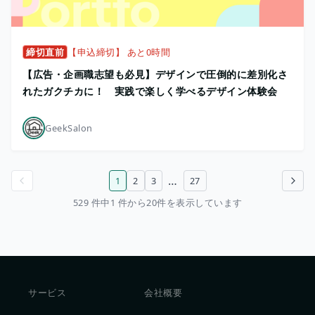
締切直前
【申込締切】 あと0時間
【広告・企画職志望も必見】デザインで圧倒的に差別化さ
れたガクチカに！ 実践で楽しく学べるデザイン体験会
GeekSalon
…
1
2
3
27
前のページ
次のページ
529 件中1 件から20件を表示しています
サービス
会社概要