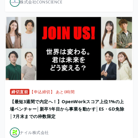
株式会社CONSCIENCE
締切直前
【申込締切】 あと0時間
【最短3週間で内定へ！】OpenWorkスコア上位1%の上
場ベンチャー│新卒1年目から事業を動かす│ES・GD免除
│7月末までの枠数限定
ナイル株式会社