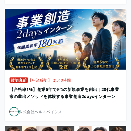
締切直前
【申込締切】 あと0時間
【合格率1%】創業6年で9つの新規事業を創出｜20代事業
家の輩出メソッドを体験する事業創造2daysインターン
株式会社ヘルスベイシス