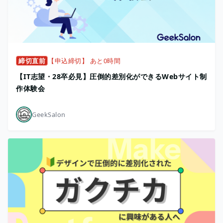
締切直前
【申込締切】 あと0時間
【IT志望・28卒必見】圧倒的差別化ができるWebサイト制
作体験会
GeekSalon