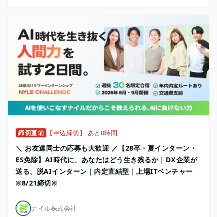
締切直前
【申込締切】 あと0時間
＼ お友達同士の応募も大歓迎 ／【28卒・夏インターン・
ES免除】AI時代に、あなたはどう生き残るか｜DX企業が
送る、脱AIインターン｜内定直結型｜上場ITベンチャー
※8/21締切※
ナイル株式会社