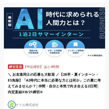
締切直前
【申込締切】 あと0時間
＼ お友達同士の応募も大歓迎 ／【28卒・夏インターン・
ES免除】「AI時代に本当に必要な力とは何か」この夏に考
えてみませんか？│仲間・自分と本気で向き合える2日間│
内定直結※8/21締切※
ナイル株式会社