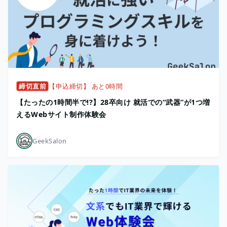
締切直前
【申込締切】 あと0時間
【たったの1時間半で!?】28卒向け 就活での“武器”が1つ増
えるWebサイト制作体験会
GeekSalon