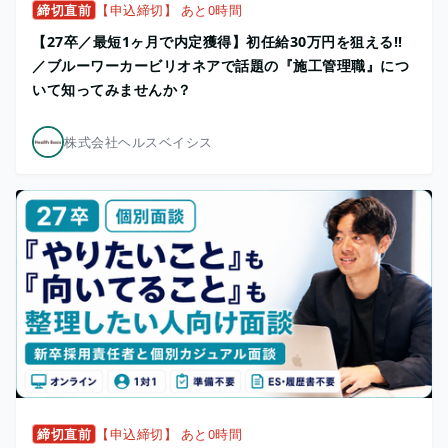
締切直前
【申込締切】 あと0時間
【27卒／最短1ヶ月で内定獲得】初任給30万円を狙える!!
／ブルーワーカービリオネアで話題の『施工管理職』につ
いて知ってみませんか？
株式会社ヘルスベイシス
締切直前
【申込締切】 あと0時間