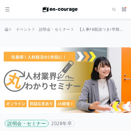
検索
サー
メニュー
イベント
説明会・セミナー
【人事FB面談つき/早期選考直結◎】タイパ重視！人材業界”丸わかりセミナー
トップページ
説明会・セミナー
2028年卒