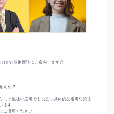
1on1個別面談にご案内します◎
せんか？
らには他社の選考でも役立つ具体的な選考対策ま
います。
ひご活用ください。