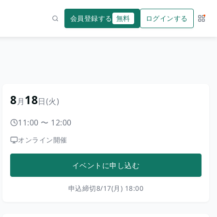
会員登録する
無料
ログインする
サー
検索
8
18
月
日
(火)
11:00
〜
12:00
オンライン開催
イベントに申し込む
申込締切
8/17(月) 18:00