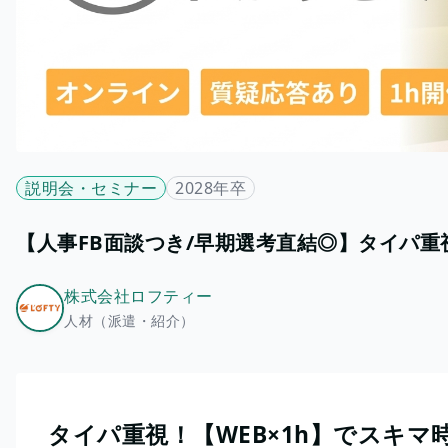
説明会・セミナー
2028年卒
【人事FB面談つき/早期選考直結◎】タイパ重
株式会社ロフティー
人材（派遣・紹介）
タイパ重視！【WEB×1h】でスキマ