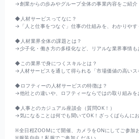
→創業からの歩みやグループ全体の事業内容をご紹介
◆人材サービスってなに？
→「人と仕事をつなぐ」仕事の仕組みを、わかりやす
◆人材業界全体の課題とは？
→少子化・働き方の多様化など、リアルな業界事情も
◆この業界で身につくスキルとは？
→人材サービスを通して得られる「市場価値の高いス
◆ロフティーの人材サービスの特徴は？
→他社との違いや、ロフティーならではの取り組みを
◆人事とのカジュアル座談会（質問OK！）
→気になることは何でも聞いてOK！ざっくばらんに
※全日程ZOOMにて開催、カメラをONにしてご参加
※服装自由！私服でご参加ください。