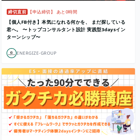
締切直前
【申込締切】 あと0時間
【個人FB付き】本気になれる何かを、 まだ探している
君へ。 〜トップコンサルタント設計 実践型3daysイン
ターンシップ〜
ENERGIZE-GROUP