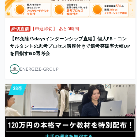
締切直前
【申込締切】 あと0時間
【ES免除/3daysインターンシップ直結】個人FB・コン
サルタントの思考プロセス講座付きで選考突破率大幅UP
を目指すGD選考会
ENERGIZE-GROUP