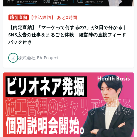
締切直前
【申込締切】 あと0時間
【内定直結】「マーケって何するの?」が2日で分かる｜
SNS広告の仕事をまるごと体験 経営陣の直接フィード
バック付き
株式会社 FA Project