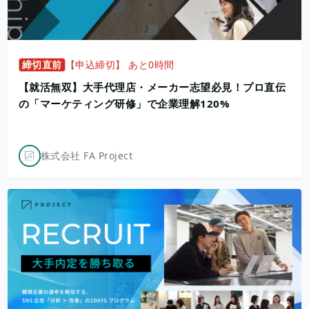
締切直前
【申込締切】 あと0時間
【就活無双】大手代理店・メーカー志望必見！プロ直伝
の「マーケティング研修」で企業理解120%
株式会社 FA Project