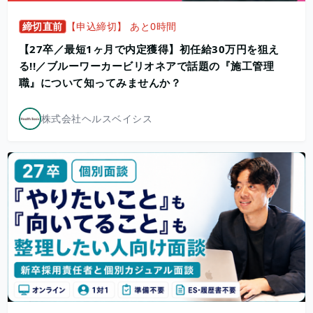
締切直前
【申込締切】 あと0時間
【27卒／最短1ヶ月で内定獲得】初任給30万円を狙え
る!!／ブルーワーカービリオネアで話題の『施工管理
職』について知ってみませんか？
株式会社ヘルスベイシス