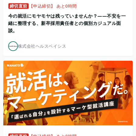
締切直前
【申込締切】 あと0時間
今の就活にモヤモヤは残っていませんか？——不安を一
緒に整理する、新卒採用責任者との個別カジュアル面
談。
株式会社ヘルスベイシス