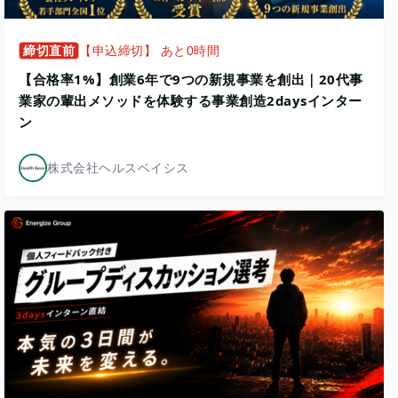
締切直前
【申込締切】 あと0時間
【合格率1%】創業6年で9つの新規事業を創出｜20代事
業家の輩出メソッドを体験する事業創造2daysインター
ン
株式会社ヘルスベイシス