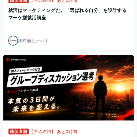
締切直前
【申込締切】 あと0時間
就活はマーケティングだ。「選ばれる自分」を設計する
マーケ型就活講座
株式会社ナハト
締切直前
【申込締切】 あと0時間