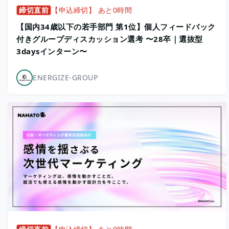
締切直前
【申込締切】 あと0時間
【国内34歳以下の若手部門 第1位】個人フィードバック
付きグループディスカッション選考 〜28卒｜選抜型
3daysインターン〜
ENERGIZE-GROUP