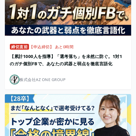
締切直前
【申込締切】 あと0時間
【累計1000人を指導】「選考落ち」を未然に防ぐ。1対1
のガチ個別FBで、あなたの武器と弱点を徹底言語化
株式会社AZ ONE GROUP