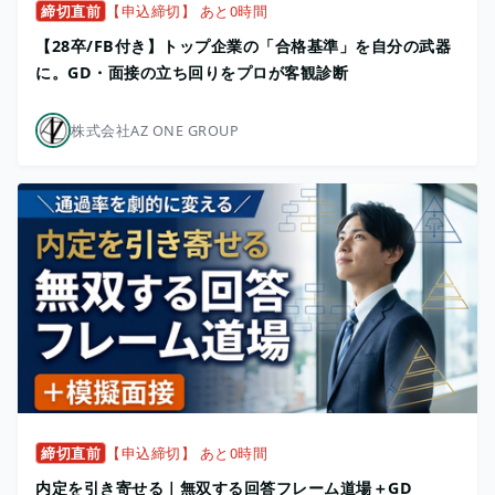
締切直前
【申込締切】 あと0時間
【28卒/FB付き】トップ企業の「合格基準」を自分の武器
に。GD・面接の立ち回りをプロが客観診断
株式会社AZ ONE GROUP
締切直前
【申込締切】 あと0時間
内定を引き寄せる｜無双する回答フレーム道場＋GD