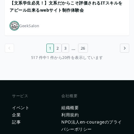
【文系学生必見！】文系だからこそ評価されるITスキルを
アピール出来るwebサイト制作体験会
GeekSalon
…
1
2
3
26
前のページ
次のページ
517 件中1 件から20件を表示しています
サービス
会社概要
イベント
組織概要
企業
利用規約
記事
NPO法人en-courageのプライ
バシーポリシー