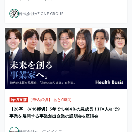
株式会社AZ ONE GROUP
締切直前
【申込締切】 あと0時間
【28卒｜8/16締切】5年で1,464％の急成長！IT×人材で9
事業を展開する事業創出企業の説明会&座談会
株式会社ヘルスベイシス