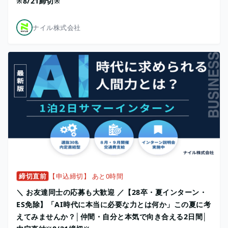
※8/21締切※
ナイル株式会社
締切直前
【申込締切】 あと0時間
＼ お友達同士の応募も大歓迎 ／【28卒・夏インターン・
ES免除】「AI時代に本当に必要な力とは何か」この夏に考
えてみませんか？│仲間・自分と本気で向き合える2日間│