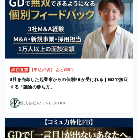
締切直前
【申込締切】 あと0時間
3社を売却した起業家からの個別FBが受けれる｜GDで無双
する「議論の勝ち方」
株式会社AZ ONE GROUP