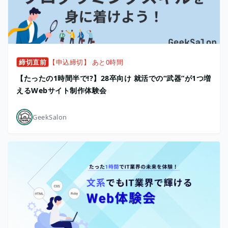
締切直前
【申込締切】 あと0時間
【たったの1時間半で!?】28卒向け 就活での“武器”が1つ増
えるWebサイト制作体験会
GeekSalon