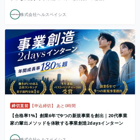
株式会社ヘルスベイシス
締切直前
【申込締切】 あと0時間
【合格率1%】創業6年で9つの新規事業を創出｜20代事業
家の輩出メソッドを体験する事業創造2daysインターン
株式会社ヘルスベイシス