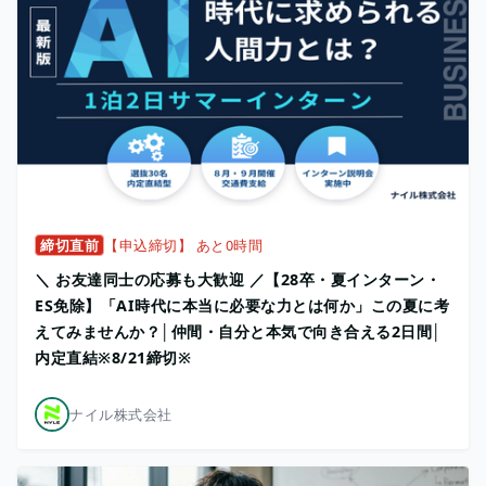
締切直前
【申込締切】 あと0時間
＼ お友達同士の応募も大歓迎 ／【28卒・夏インターン・
ES免除】「AI時代に本当に必要な力とは何か」この夏に考
えてみませんか？│仲間・自分と本気で向き合える2日間│
内定直結※8/21締切※
ナイル株式会社