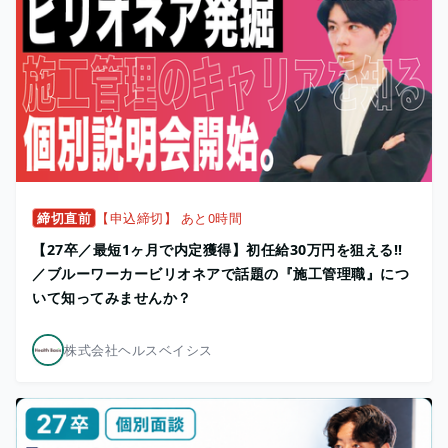
締切直前
【申込締切】 あと0時間
【27卒／最短1ヶ月で内定獲得】初任給30万円を狙える!!
／ブルーワーカービリオネアで話題の『施工管理職』につ
いて知ってみませんか？
株式会社ヘルスベイシス