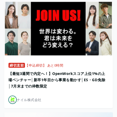
締切直前
【申込締切】 あと0時間
【最短3週間で内定へ！】OpenWorkスコア上位1%の上
場ベンチャー│新卒1年目から事業を動かす│ES・GD免除
│7月末までの枠数限定
ナイル株式会社