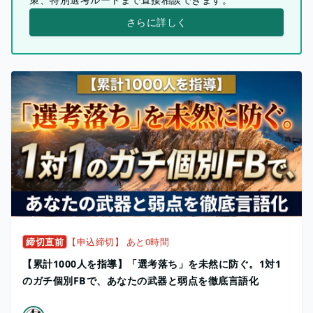
さらに詳しく
締切直前
【申込締切】 あと0時間
【累計1000人を指導】「選考落ち」を未然に防ぐ。1対1
のガチ個別FBで、あなたの武器と弱点を徹底言語化