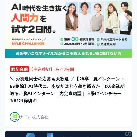
締切直前
【申込締切】 あと0時間
＼ お友達同士の応募も大歓迎 ／【28卒・夏インターン・
ES免除】AI時代に、あなたはどう生き残るか｜DX企業が
送る、脱AIインターン｜内定直結型｜上場ITベンチャー
※8/21締切※
ナイル株式会社