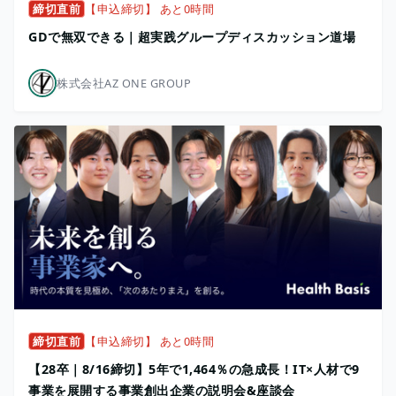
締切直前
【申込締切】 あと0時間
GDで無双できる｜超実践グループディスカッション道場
株式会社AZ ONE GROUP
締切直前
【申込締切】 あと0時間
【28卒｜8/16締切】5年で1,464％の急成長！IT×人材で9
事業を展開する事業創出企業の説明会&座談会