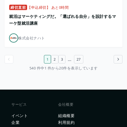
締切直前
【申込締切】 あと0時間
就活はマーケティングだ。「選ばれる自分」を設計するマ
ーケ型就活講座
株式会社ナハト
…
1
2
3
27
前のページ
次のページ
540 件中1 件から20件を表示しています
サービス
会社概要
イベント
組織概要
企業
利用規約