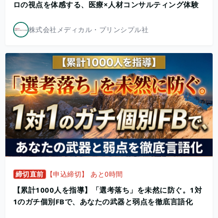
ロの視点を体感する、医療×人材コンサルティング体験
株式会社メディカル・プリンシプル社
締切直前
【申込締切】 あと0時間
【累計1000人を指導】「選考落ち」を未然に防ぐ。1対
1のガチ個別FBで、あなたの武器と弱点を徹底言語化