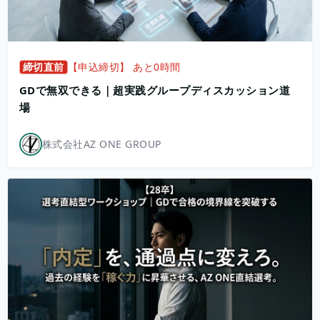
締切直前
【申込締切】 あと0時間
GDで無双できる｜超実践グループディスカッション道
場
株式会社AZ ONE GROUP