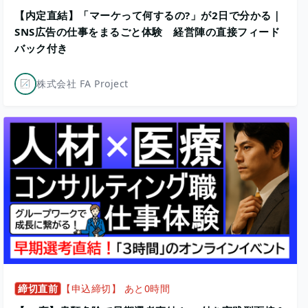
【内定直結】「マーケって何するの?」が2日で分かる｜
SNS広告の仕事をまるごと体験 経営陣の直接フィード
バック付き
株式会社 FA Project
締切直前
【申込締切】 あと0時間