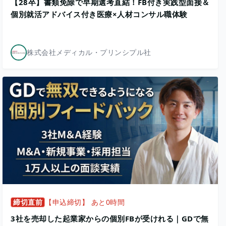
【28卒】書類免除で早期選考直結！FB付き実践型面接＆
個別就活アドバイス付き医療×人材コンサル職体験
株式会社メディカル・プリンシプル社
締切直前
【申込締切】 あと0時間
3社を売却した起業家からの個別FBが受けれる｜GDで無