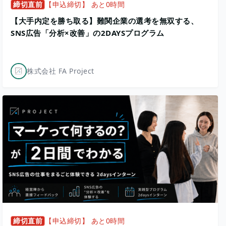
締切直前
【申込締切】 あと0時間
【大手内定を勝ち取る】難関企業の選考を無双する、
SNS広告「分析×改善」の2DAYSプログラム
株式会社 FA Project
締切直前
【申込締切】 あと0時間