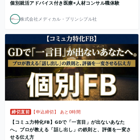
個別就活アドバイス付き医療×人材コンサル職体験
株式会社メディカル・プリンシプル社
締切直前
【申込締切】 あと0時間
【コミュ力特化FB】GDで「一言目」が出ないあなた
へ。プロが教える「話し出し」の鉄則と、評価を一変さ
せる伝え方