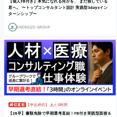
【個人FB付き】本気になれる何かを、 まだ探している
君へ。 〜トップコンサルタント設計 実践型3daysイン
ターンシップ〜
ENERGIZE-GROUP
締切直前
【申込締切】 あと0時間
【28卒】書類免除で早期選考直結！FB付き実践型面接＆