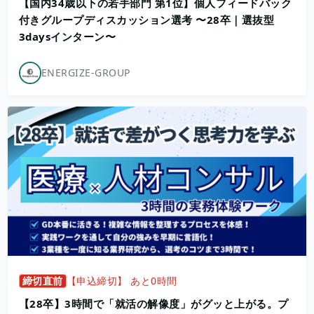
【国内34歳以下の若手部門 第1位】個人フィードバック
付きグループディスカッション選考 〜28卒｜選抜型
3daysインターン〜
ENERGIZE-GROUP
締切直前
【申込締切】 あと0時間
【28卒】3時間で「就活の解像度」がグッと上がる。プ