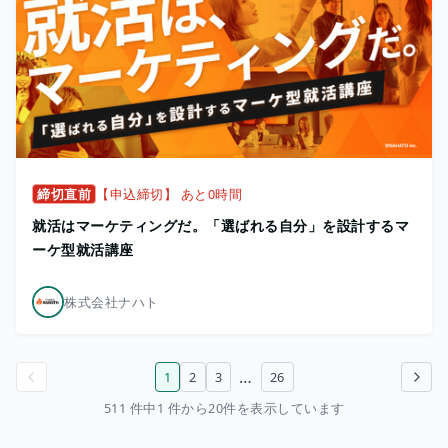
締切直前
【申込締切】 あと0時間
就活はマーケティングだ。「選ばれる自分」を設計するマ
ーケ型就活講座
株式会社ナハト
…
1
2
3
26
前のページ
次のページ
511 件中1 件から20件を表示しています