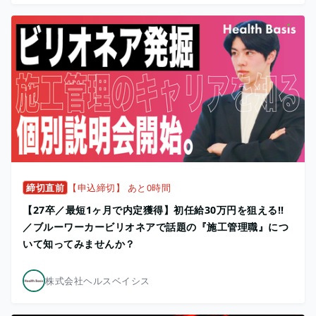
締切直前
【申込締切】 あと0時間
【27卒／最短1ヶ月で内定獲得】初任給30万円を狙える!!
／ブルーワーカービリオネアで話題の『施工管理職』につ
いて知ってみませんか？
株式会社ヘルスベイシス