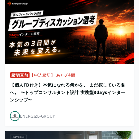
締切直前
【申込締切】 あと0時間
【個人FB付き】本気になれる何かを、 まだ探している君
へ。 〜トップコンサルタント設計 実践型3daysインター
ンシップ〜
ENERGIZE-GROUP