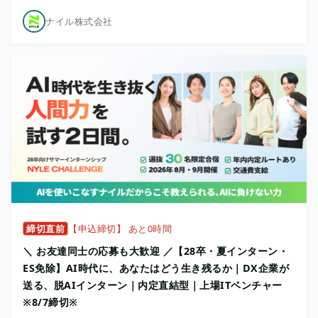
ナイル株式会社
締切直前
【申込締切】 あと0時間
＼ お友達同士の応募も大歓迎 ／【28卒・夏インターン・
ES免除】AI時代に、あなたはどう生き残るか｜DX企業が
送る、脱AIインターン｜内定直結型｜上場ITベンチャー
※8/7締切※