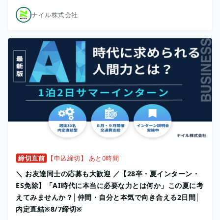
ナイル株式会社
締切直前
【申込締切】 あと0時間
＼ お友達同士の応募も大歓迎 ／【28卒・夏インターン・
ES免除】「AI時代に本当に必要な力とは何か」この夏に考
えてみませんか？│仲間・自分と本気で向き合える2日間│
内定直結※8/7締切※