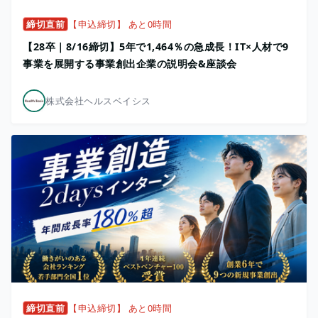
締切直前
【申込締切】 あと0時間
【28卒｜8/16締切】5年で1,464％の急成長！IT×人材で9
事業を展開する事業創出企業の説明会&座談会
株式会社ヘルスベイシス
締切直前
【申込締切】 あと0時間