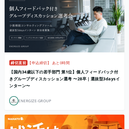
締切直前
【申込締切】 あと0時間
【国内34歳以下の若手部門 第1位】個人フィードバック付
きグループディスカッション選考 〜28卒｜選抜型3daysイ
ンターン〜
ENERGIZE-GROUP