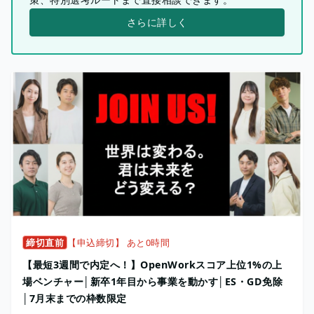
さらに詳しく
締切直前
【申込締切】 あと0時間
【最短3週間で内定へ！】OpenWorkスコア上位1%の上
場ベンチャー│新卒1年目から事業を動かす│ES・GD免除
│7月末までの枠数限定