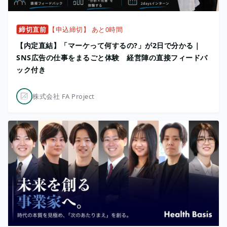
締切直前
【申込締切】 あと0時間
【内定直結】「マーケって何するの?」が2日で分かる｜
SNS広告の仕事をまるごと体験 経営陣の直接フィードバ
ック付き
株式会社 FA Project