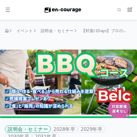
検索
サー
メニュー
イベント
説明会・セミナー
【対面/2Days】プロのマーケティング視点を体感！BBQの事例から「売れる仕組み」を導く逆算ワーク
トップページ
説明会・セミナー
2028年卒
2029年卒
2030年卒
2031年卒