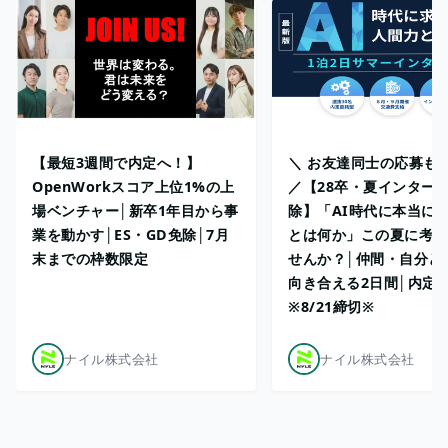
【最短3週間で内定へ！】
＼ お友達同士の応募も
OpenWorkスコア上位1%の上
／【28卒・夏インターン
場ベンチャー│新卒1年目から事
除】「AI時代に本当に
業を動かす│ES・GD免除│7月
とは何か」この夏に考え
末までの枠数限定
せんか？│仲間・自分と
向き合える2日間│内定
※8/21締切※
ナイル株式会社
ナイル株式会社