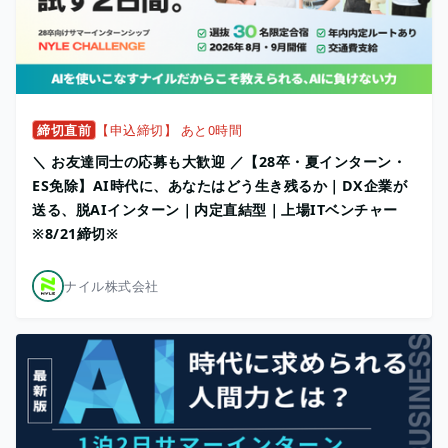
締切直前
【申込締切】 あと0時間
＼ お友達同士の応募も大歓迎 ／【28卒・夏インターン・
ES免除】AI時代に、あなたはどう生き残るか｜DX企業が
送る、脱AIインターン｜内定直結型｜上場ITベンチャー
※8/21締切※
ナイル株式会社