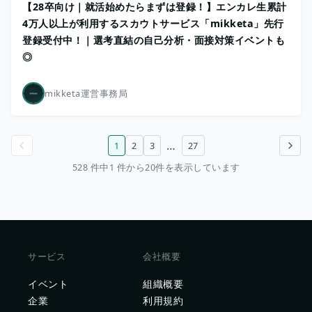
【28卒向け｜就活始めたらまずは登録！】エンカレ生累計
4万人以上が利用するスカウトサービス「mikketa」先行
登録受付中！｜選考直結の自己分析・面接対策イベントも
◎
mikketa運営事務局
…
1
2
3
27
前のページ
次のページ
528 件中1 件から20件を表示しています
サービス
会社概要
イベント
組織概要
企業
利用規約