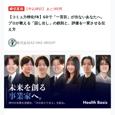
締切直前
【申込締切】 あと0時間
【コミュ力特化FB】GDで「一言目」が出ないあなたへ。
プロが教える「話し出し」の鉄則と、評価を一変させる伝
え方
株式会社AZ ONE GROUP