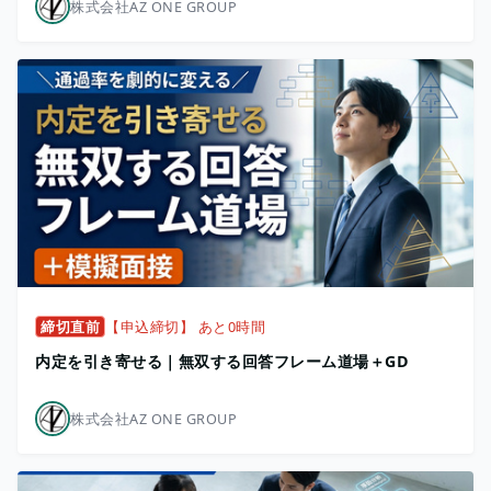
株式会社AZ ONE GROUP
締切直前
【申込締切】 あと0時間
内定を引き寄せる｜無双する回答フレーム道場＋GD
株式会社AZ ONE GROUP