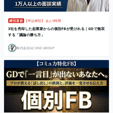
締切直前
【申込締切】 あと0時間
3社を売却した起業家からの個別FBが受けれる｜GDで無双
する「議論の勝ち方」
株式会社AZ ONE GROUP