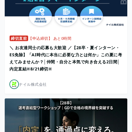
締切直前
【申込締切】 あと0時間
＼ お友達同士の応募も大歓迎 ／【28卒・夏インターン・
ES免除】「AI時代に本当に必要な力とは何か」この夏に考
えてみませんか？│仲間・自分と本気で向き合える2日間│
内定直結※8/21締切※
ナイル株式会社