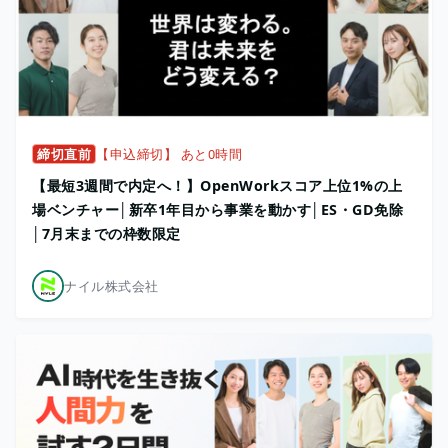
締切直前
【申込締切】 あと0時間
【最短3週間で内定へ！】OpenWorkスコア上位1%の上
場ベンチャー│新卒1年目から事業を動かす│ES・GD免除
│7月末までの枠数限定
ナイル株式会社