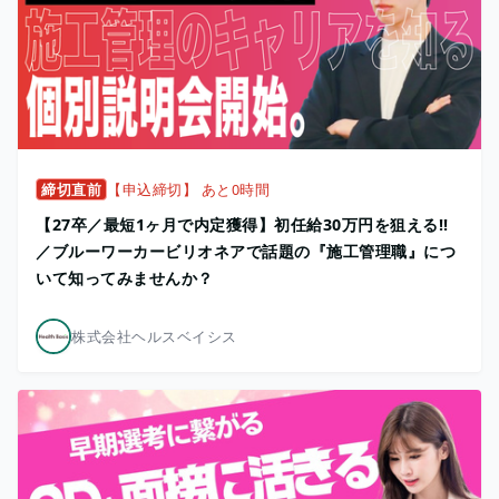
締切直前
【申込締切】 あと0時間
【27卒／最短1ヶ月で内定獲得】初任給30万円を狙える!!
／ブルーワーカービリオネアで話題の『施工管理職』につ
いて知ってみませんか？
株式会社ヘルスベイシス