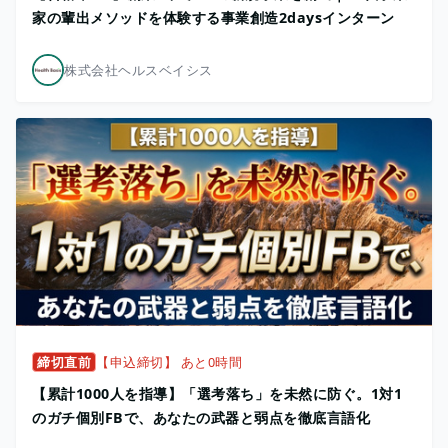
家の輩出メソッドを体験する事業創造2daysインターン
株式会社ヘルスベイシス
締切直前
【申込締切】 あと0時間
【累計1000人を指導】「選考落ち」を未然に防ぐ。1対1
のガチ個別FBで、あなたの武器と弱点を徹底言語化