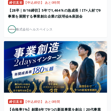
締切直前
【申込締切】 あと0時間
【28卒｜8/16締切】5年で1,464％の急成長！IT×人材で9
事業を展開する事業創出企業の説明会&座談会
株式会社ヘルスベイシス
締切直前
【申込締切】 あと0時間
【合格率1%】創業6年で9つの新規事業を創出｜20代事業