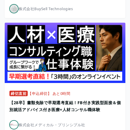
株式会社BuySell Technologies
締切直前
【申込締切】 あと0時間
【28卒】書類免除で早期選考直結！FB付き実践型面接＆個
別就活アドバイス付き医療×人材コンサル職体験
株式会社メディカル・プリンシプル社