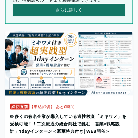
さらに詳しく
締切直前
【申込締切】 あと0時間
✏️多くの有名企業が導入している適性検査「ミキワメ」を
受検可能！！二次流通の総合商社で挑む「営業×戦略設
計」1dayインターン＜豪華特典付き|WEB開催＞