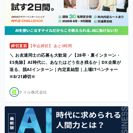
締切直前
【申込締切】 あと0時間
＼ お友達同士の応募も大歓迎 ／【28卒・夏インターン・
ES免除】AI時代に、あなたはどう生き残るか｜DX企業が
送る、脱AIインターン｜内定直結型｜上場ITベンチャー
※8/21締切※
ナイル株式会社