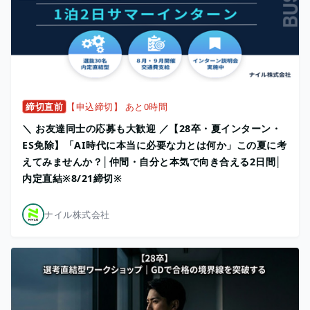
締切直前
【申込締切】 あと0時間
＼ お友達同士の応募も大歓迎 ／【28卒・夏インターン・
ES免除】「AI時代に本当に必要な力とは何か」この夏に考
えてみませんか？│仲間・自分と本気で向き合える2日間│
内定直結※8/21締切※
ナイル株式会社