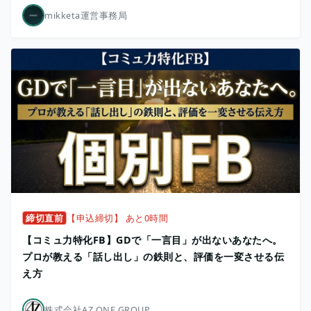
mikketa運営事務局
締切直前
【申込締切】 あと0時間
【コミュ力特化FB】GDで「一言目」が出ないあなたへ。
プロが教える「話し出し」の鉄則と、評価を一変させる伝
え方
株式会社AZ ONE GROUP