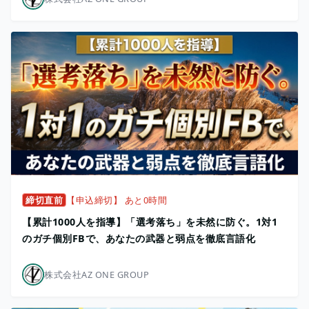
締切直前
【申込締切】 あと0時間
【累計1000人を指導】「選考落ち」を未然に防ぐ。1対1
のガチ個別FBで、あなたの武器と弱点を徹底言語化
株式会社AZ ONE GROUP