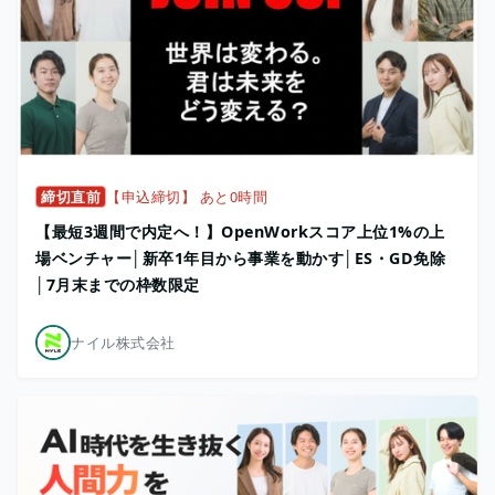
締切直前
【申込締切】 あと0時間
【最短3週間で内定へ！】OpenWorkスコア上位1%の上
場ベンチャー│新卒1年目から事業を動かす│ES・GD免除
│7月末までの枠数限定
ナイル株式会社