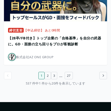
締切直前
【申込締切】 あと0時間
【28卒/FB付き】トップ企業の「合格基準」を自分の武器
に。GD・面接の立ち回りをプロが客観診断
株式会社AZ ONE GROUP
…
1
2
3
27
前のページ
次のページ
537 件中1 件から20件を表示しています