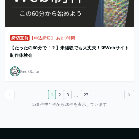
締切直前
【申込締切】 あと0時間
【たったの60分で！？】未経験でも大丈夫！🔰Webサイト
制作体験会
GeekSalon
…
1
2
3
27
前のページ
次のページ
538 件中1 件から20件を表示しています