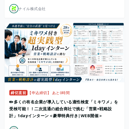
ナイル株式会社
締切直前
【申込締切】 あと0時間
✏️多くの有名企業が導入している適性検査「ミキワメ」を
受検可能！！二次流通の総合商社で挑む「営業×戦略設
計」1dayインターン＜豪華特典付き|WEB開催＞