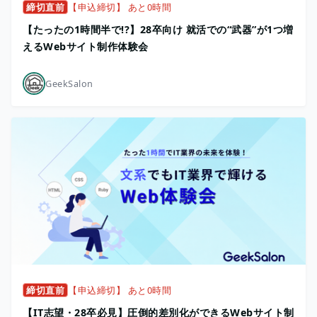
締切直前
【申込締切】 あと0時間
【たったの1時間半で!?】28卒向け 就活での“武器”が1つ増
えるWebサイト制作体験会
GeekSalon
締切直前
【申込締切】 あと0時間
【IT志望・28卒必見】圧倒的差別化ができるWebサイト制