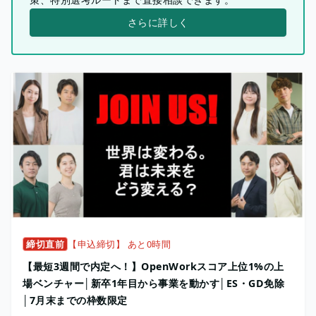
さらに詳しく
締切直前
【申込締切】 あと0時間
【最短3週間で内定へ！】OpenWorkスコア上位1%の上
場ベンチャー│新卒1年目から事業を動かす│ES・GD免除
│7月末までの枠数限定