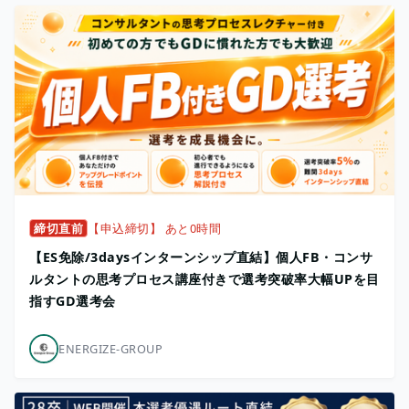
締切直前
【申込締切】 あと0時間
【ES免除/3daysインターンシップ直結】個人FB・コンサ
ルタントの思考プロセス講座付きで選考突破率大幅UPを目
指すGD選考会
ENERGIZE-GROUP