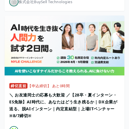
株式会社BuySell Technologies
締切直前
【申込締切】 あと0時間
＼ お友達同士の応募も大歓迎 ／【28卒・夏インターン・
ES免除】AI時代に、あなたはどう生き残るか｜DX企業が
送る、脱AIインターン｜内定直結型｜上場ITベンチャー
※8/7締切※