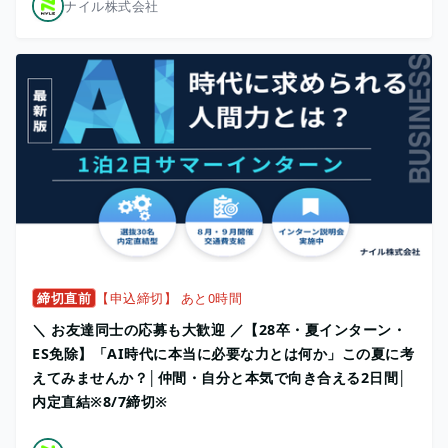
ナイル株式会社
締切直前
【申込締切】 あと0時間
＼ お友達同士の応募も大歓迎 ／【28卒・夏インターン・
ES免除】「AI時代に本当に必要な力とは何か」この夏に考
えてみませんか？│仲間・自分と本気で向き合える2日間│
内定直結※8/7締切※