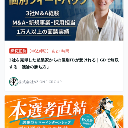
締切直前
【申込締切】 あと0時間
3社を売却した起業家からの個別FBが受けれる｜GDで無双
する「議論の勝ち方」
株式会社AZ ONE GROUP