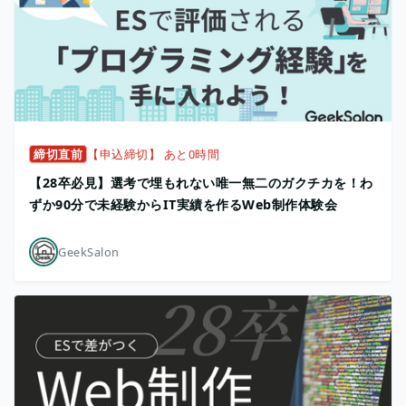
締切直前
【申込締切】 あと0時間
【28卒必見】選考で埋もれない唯一無二のガクチカを！わ
ずか90分で未経験からIT実績を作るWeb制作体験会
GeekSalon