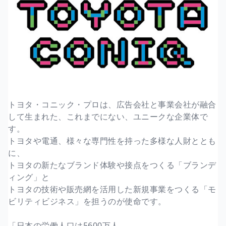
トヨタ・コニック・プロは、広告会社と事業会社が融合
して生まれた、これまでにない、ユニークな企業体で
す。
トヨタや電通、様々な専門性を持った多様な人財ととも
に、
トヨタの新たなブランド体験や接点をつくる「ブランデ
ィング」と
トヨタの技術や販売網を活用した新規事業をつくる「モ
ビリティビジネス」を担うのが使命です。
「日本の労働人口は5600万人