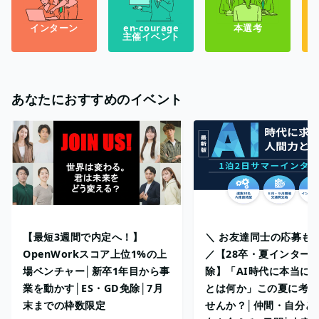
インターン
en-courage
本選考
主催イベント
あなたにおすすめのイベント
【最短3週間で内定へ！】
＼ お友達同士の応募も
OpenWorkスコア上位1%の上
／【28卒・夏インターン
場ベンチャー│新卒1年目から事
除】「AI時代に本当に
業を動かす│ES・GD免除│7月
とは何か」この夏に考え
末までの枠数限定
せんか？│仲間・自分と