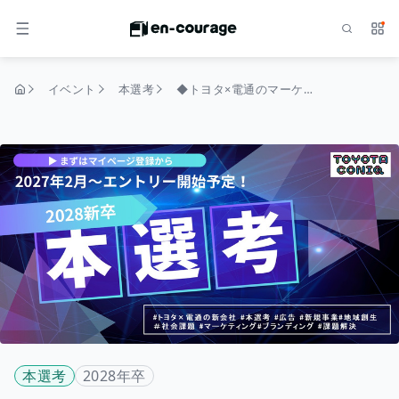
検索
サー
メニュー
イベント
本選考
◆トヨタ×電通のマーケティング企業◆2028本選考_総合職（マーケティング・ブランディング・モビリティビジネス）
トップページ
本選考
2028年卒