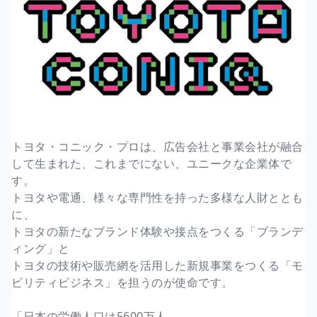
トヨタ・コニック・プロは、広告会社と事業会社が融合
して生まれた、これまでにない、ユニークな企業体で
す。
トヨタや電通、様々な専門性を持った多様な人財ととも
に、
トヨタの新たなブランド体験や接点をつくる「ブランデ
ィング」と
トヨタの技術や販売網を活用した新規事業をつくる「モ
ビリティビジネス」を担うのが使命です。
「日本の労働人口は5600万人