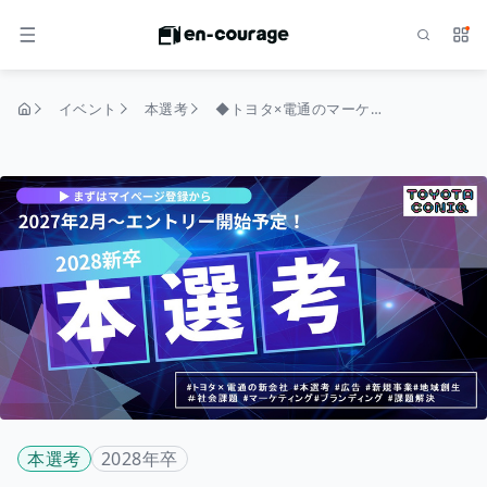
検索
サー
メニュー
イベント
本選考
◆トヨタ×電通のマーケティング企業◆2028本選考_総合職（マーケティング・ブランディング・モビリティビジネス）
トップページ
本選考
2028年卒