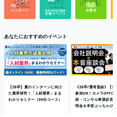
インターン
en-courage
本選考
主催イベント
あなたにおすすめのイベント
【28卒】夏のインターンに向け
《28卒/選考直結》【3
た業界研究！「人材業界」まる
参加OK！カメラOFFO
わかりセミナー（90分コース）
材・コンサル希望必見！
明会＆本音ぶっちゃけ座