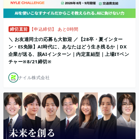
締切直前
【申込締切】 あと0時間
＼ お友達同士の応募も大歓迎 ／【28卒・夏インター
ン・ES免除】AI時代に、あなたはどう生き残るか｜DX
企業が送る、脱AIインターン｜内定直結型｜上場ITベン
チャー※8/21締切※
ナイル株式会社