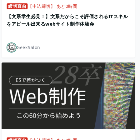
締切直前
【申込締切】 あと0時間
【文系学生必見！】文系だからこそ評価されるITスキル
をアピール出来るwebサイト制作体験会
GeekSalon