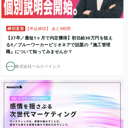
締切直前
【申込締切】 あと0時間
【27卒／最短1ヶ月で内定獲得】初任給30万円を狙え
る!!／ブルーワーカービリオネアで話題の『施工管理
職』について知ってみませんか？
株式会社ヘルスベイシス