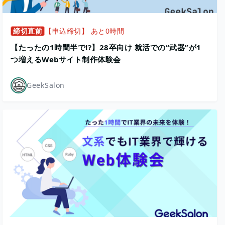
締切直前
【申込締切】 あと0時間
【たったの1時間半で!?】28卒向け 就活での“武器”が1
つ増えるWebサイト制作体験会
GeekSalon