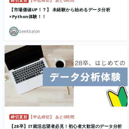
締切直前
【申込締切】 あと0時間
【市場価値UP！？】 未経験から始めるデータ分析
×Python体験！！
GeekSalon
締切直前
【申込締切】 あと0時間
【28卒】IT就活志望者必見！初心者大歓迎のデータ分析