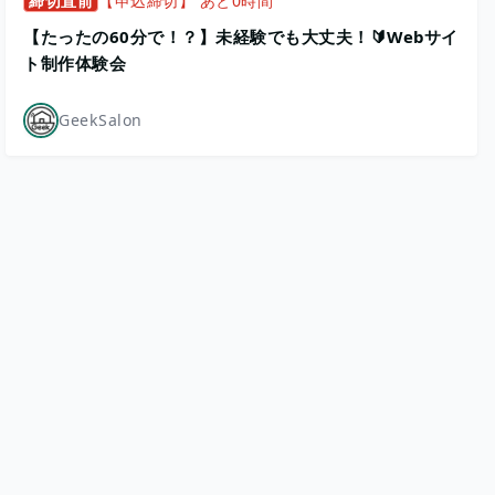
締切直前
【申込締切】 あと0時間
【たったの60分で！？】未経験でも大丈夫！🔰Webサイ
ト制作体験会
GeekSalon