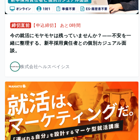
締切直前
【申込締切】 あと0時間
今の就活にモヤモヤは残っていませんか？——不安を一
緒に整理する、新卒採用責任者との個別カジュアル面
談。
株式会社ヘルスベイシス