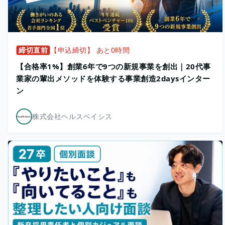
締切直前
【申込締切】 あと0時間
【合格率1%】創業6年で9つの新規事業を創出｜20代事
業家の輩出メソッドを体験する事業創造2daysインター
ン
株式会社ヘルスベイシス