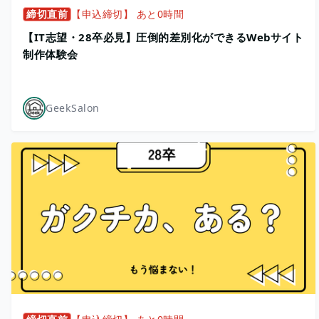
締切直前
【申込締切】 あと0時間
【IT志望・28卒必見】圧倒的差別化ができるWebサイト
制作体験会
GeekSalon