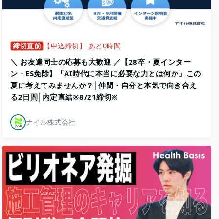
締切直前
【申込締切】 あと0時間
＼ お友達同士の応募も大歓迎 ／【28卒・夏インター
ン・ES免除】「AI時代に本当に必要な力とは何か」この
夏に考えてみませんか？│仲間・自分と本気で向き合え
る2日間│内定直結※8/21締切※
ナイル株式会社