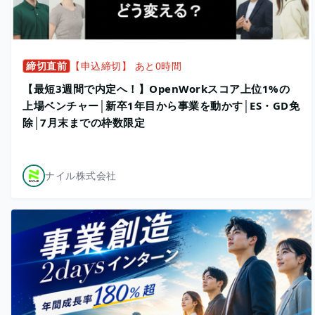
締切直前
【申込締切】 あと0時間
【最短3週間で内定へ！】OpenWorkスコア上位1%の
上場ベンチャー│新卒1年目から事業を動かす│ES・GD免
除│7月末までの枠数限定
ナイル株式会社