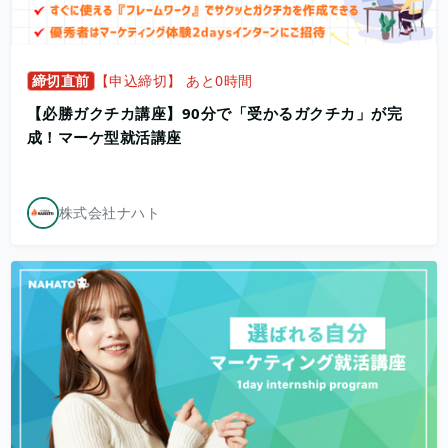
締切直前
【申込締切】 あと0時間
【必勝ガクチカ講座】90分で「受かるガクチカ」が完
成！マーケ型就活講座
株式会社ナハト