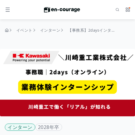
検索
サー
メニュー
イベント
インターン
【事務系】2daysインターンシップ
トップページ
インターン
2028年卒