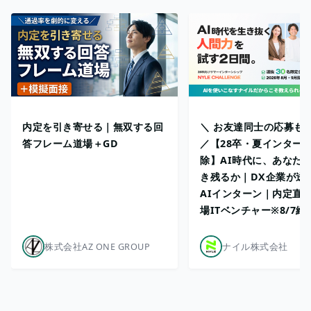
内定を引き寄せる｜無双する回
＼ お友達同士の応募も
答フレーム道場＋GD
／【28卒・夏インターン
除】AI時代に、あなた
き残るか｜DX企業が送
AIインターン｜内定直
場ITベンチャー※8/7締
株式会社AZ ONE GROUP
ナイル株式会社