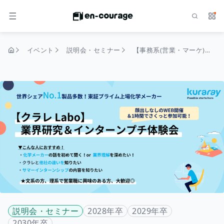
検索
サー
メニュー
イベント
説明会・セミナー
【事務系(営業・マーケ)】 クラレLabo 化学業界研究＆インターンプチ体験会（28卒/インターン情報あり！）
トップページ
説明会・セミナー
2028年卒
2029年卒
2030年卒