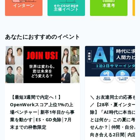
インターン
en-courage
本選考
主催イベント
あなたにおすすめのイベント
【最短3週間で内定へ！】
＼ お友達同士の応募も
OpenWorkスコア上位1%の上
／【28卒・夏インターン
場ベンチャー│新卒1年目から事
除】「AI時代に本当に
業を動かす│ES・GD免除│7月
とは何か」この夏に考え
末までの枠数限定
せんか？│仲間・自分と
向き合える2日間│内定