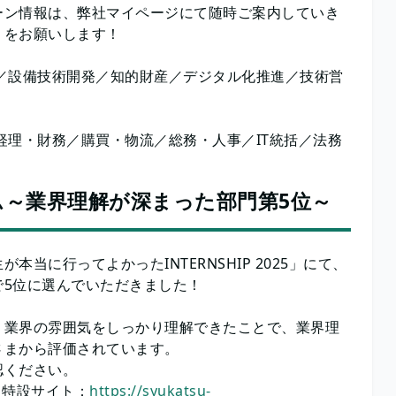
ーン情報は、弊社マイページにて随時ご案内していき
）をお願いします！
／設備技術開発／知的財産／デジタル化推進／技術営
理・財務／購買・物流／総務・人事／IT統括／法務
～業界理解が深まった部門第5位～
に行ってよかったINTERNSHIP 2025」にて、
で5位に選んでいただきました！
・業界の雰囲気をしっかり理解できたことで、業界理
さまから評価されています。
認ください。
5 特設サイト：
https://syukatsu-