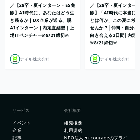
／【28卒・夏インターン・ES免
／【28卒・夏インターン
除】AI時代に、あなたはどう生
除】「AI時代に本当に
き残るか｜DX企業が送る、脱
とは何か」この夏に考え
AIインターン｜内定直結型｜上
せんか？│仲間・自分と
場ITベンチャー※8/21締切※
向き合える2日間│内定
※8/21締切※
ナイル株式会社
ナイル株式会社
サービス
会社概要
イベント
組織概要
企業
利用規約
記事
NPO法人en-courageのプライ