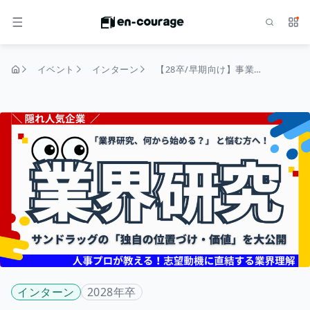
検索
サー
メニュー
イベント
インターン
【28卒/早期向け】事業会社・企画職志望必見！数千億規模を動かす「リテールビジネスの経営と仕組み」を解剖する特別セミナー
トップページ
インターン
2028年卒