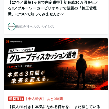
【27卒／最短1ヶ月で内定獲得】初任給30万円を狙え
る!!／ブルーワーカービリオネアで話題の『施工管理
職』について知ってみませんか？
株式会社ヘルスベイシス
締切直前
【申込締切】 あと0時間
【個人FB付き】本気になれる何かを、 まだ探している