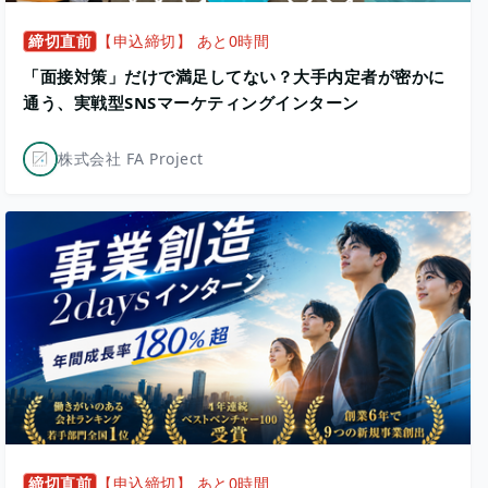
締切直前
【申込締切】 あと0時間
「面接対策」だけで満足してない？大手内定者が密かに
通う、実戦型SNSマーケティングインターン
株式会社 FA Project
締切直前
【申込締切】 あと0時間