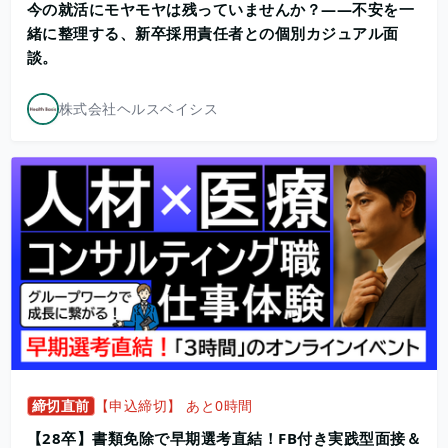
今の就活にモヤモヤは残っていませんか？——不安を一
緒に整理する、新卒採用責任者との個別カジュアル面
談。
株式会社ヘルスベイシス
締切直前
【申込締切】 あと0時間
【28卒】書類免除で早期選考直結！FB付き実践型面接＆