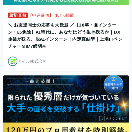
締切直前
【申込締切】 あと0時間
＼ お友達同士の応募も大歓迎 ／【28卒・夏インター
ン・ES免除】AI時代に、あなたはどう生き残るか｜DX
企業が送る、脱AIインターン｜内定直結型｜上場ITベン
チャー※8/7締切※
ナイル株式会社