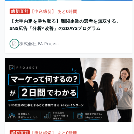
締切直前
【申込締切】 あと0時間
【大手内定を勝ち取る】難関企業の選考を無双する、
SNS広告「分析×改善」の2DAYSプログラム
株式会社 FA Project
締切直前
【申込締切】 あと0時間