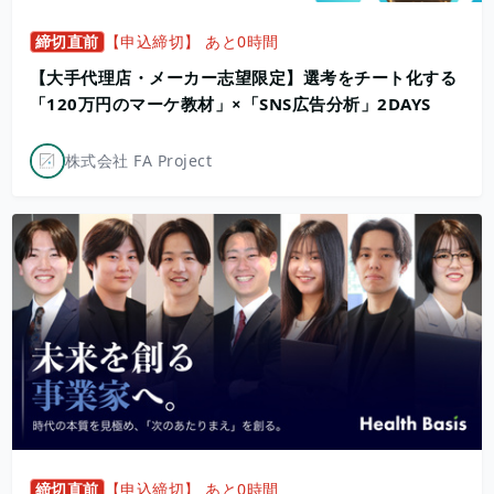
締切直前
【申込締切】 あと0時間
【大手代理店・メーカー志望限定】選考をチート化する
「120万円のマーケ教材」×「SNS広告分析」2DAYS
株式会社 FA Project
締切直前
【申込締切】 あと0時間