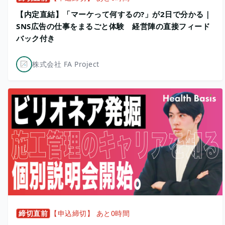
【内定直結】「マーケって何するの?」が2日で分かる｜
SNS広告の仕事をまるごと体験 経営陣の直接フィード
バック付き
株式会社 FA Project
締切直前
【申込締切】 あと0時間