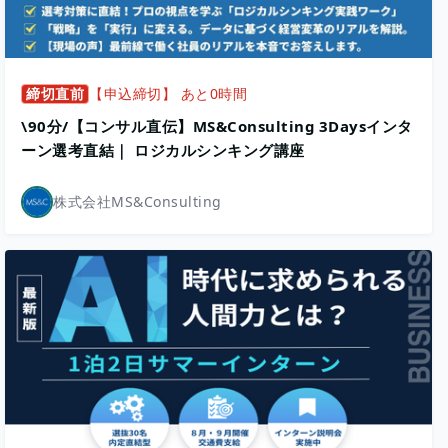
締切直前
【申込締切】 あと0時間
\90分/【コンサル直伝】MS&Consulting 3Daysインタ
ーン選考直結｜ ロジカルシンキング講座
株式会社MS&Consulting