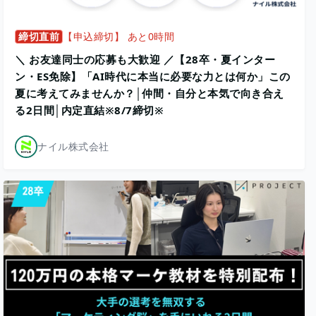
締切直前
【申込締切】 あと0時間
＼ お友達同士の応募も大歓迎 ／【28卒・夏インター
ン・ES免除】「AI時代に本当に必要な力とは何か」この
夏に考えてみませんか？│仲間・自分と本気で向き合え
る2日間│内定直結※8/7締切※
ナイル株式会社