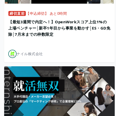
締切直前
【申込締切】 あと0時間
【最短3週間で内定へ！】OpenWorkスコア上位1%の
上場ベンチャー│新卒1年目から事業を動かす│ES・GD免
除│7月末までの枠数限定
ナイル株式会社