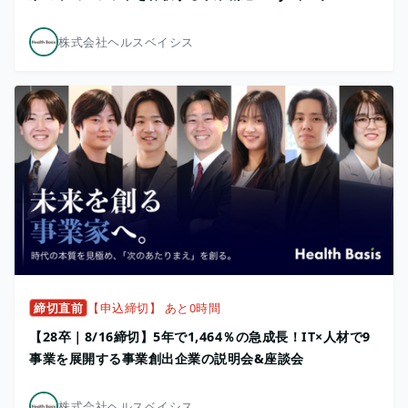
株式会社ヘルスベイシス
締切直前
【申込締切】 あと0時間
【28卒｜8/16締切】5年で1,464％の急成長！IT×人材で9
事業を展開する事業創出企業の説明会&座談会
株式会社ヘルスベイシス