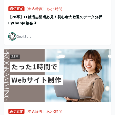
締切直前
【申込締切】 あと0時間
【28卒】IT就活志望者必見！初心者大歓迎のデータ分析
Python体験会🔰
GeekSalon
締切直前
【申込締切】 あと0時間