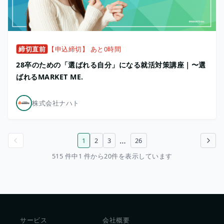
締切直前
【申込締切】 あと0時間
28卒のための「選ばれる自分」になる就活対策講座｜〜選
ばれるMARKET ME.
株式会社ナハト
…
1
2
3
26
前のページ
次のページ
515 件中1 件から20件を表示しています
サービス
会社概要