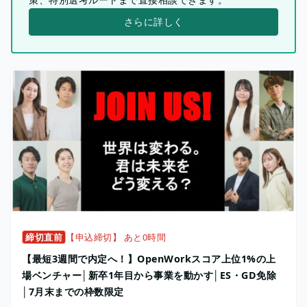
さらに詳しく
締切直前
【申込締切】 あと0時間
【最短3週間で内定へ！】OpenWorkスコア上位1%の上
場ベンチャー│新卒1年目から事業を動かす│ES・GD免除
│7月末までの枠数限定