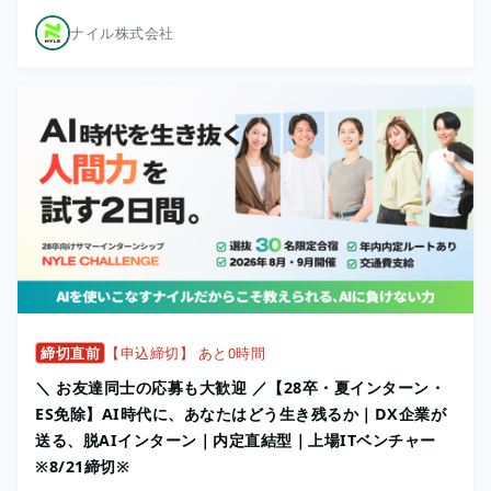
ナイル株式会社
締切直前
【申込締切】 あと0時間
＼ お友達同士の応募も大歓迎 ／【28卒・夏インターン・
ES免除】AI時代に、あなたはどう生き残るか｜DX企業が
送る、脱AIインターン｜内定直結型｜上場ITベンチャー
※8/21締切※