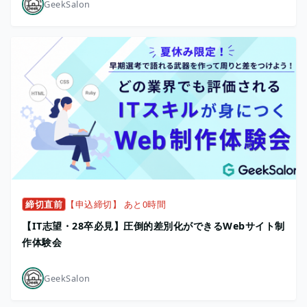
GeekSalon
締切直前
【申込締切】 あと0時間
【IT志望・28卒必見】圧倒的差別化ができるWebサイト制
作体験会
GeekSalon