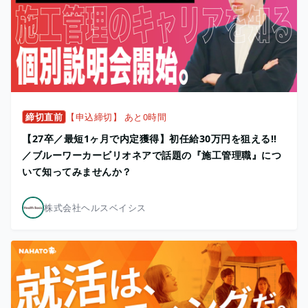
締切直前
【申込締切】 あと0時間
【27卒／最短1ヶ月で内定獲得】初任給30万円を狙える!!
／ブルーワーカービリオネアで話題の『施工管理職』につ
いて知ってみませんか？
株式会社ヘルスベイシス