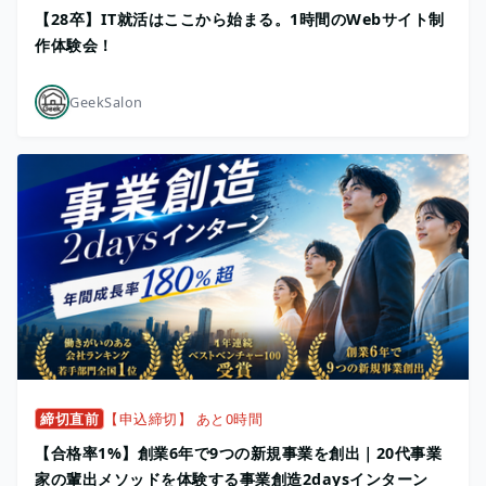
【28卒】IT就活はここから始まる。1時間のWebサイト制
作体験会！
GeekSalon
締切直前
【申込締切】 あと0時間
【合格率1%】創業6年で9つの新規事業を創出｜20代事業
家の輩出メソッドを体験する事業創造2daysインターン