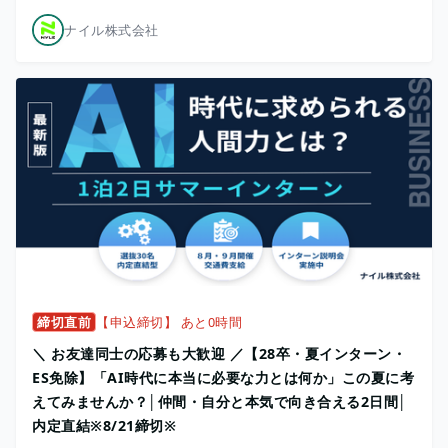
ナイル株式会社
締切直前
【申込締切】 あと0時間
＼ お友達同士の応募も大歓迎 ／【28卒・夏インターン・
ES免除】「AI時代に本当に必要な力とは何か」この夏に考
えてみませんか？│仲間・自分と本気で向き合える2日間│
内定直結※8/21締切※