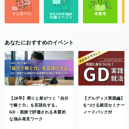
インターン
en-courage
本選考
主催イベント
あなたにおすすめのイベント
【28卒】周りと差がつく「自分
【グルディス実践編】周
で稼ぐ力」を言語化する。
をつける就活セミナーと
GD・面接で評価される本質的
ィードバック付
な強み発見ワーク