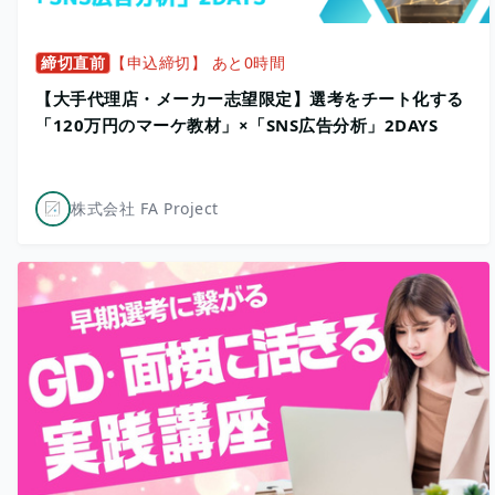
締切直前
【申込締切】 あと0時間
【大手代理店・メーカー志望限定】選考をチート化する
「120万円のマーケ教材」×「SNS広告分析」2DAYS
株式会社 FA Project