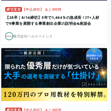
締切直前
【申込締切】 あと0時間
【28卒｜8/16締切】5年で1,464％の急成長！IT×人材
で9事業を展開する事業創出企業の説明会&座談会
株式会社ヘルスベイシス
締切直前
【申込締切】 あと0時間