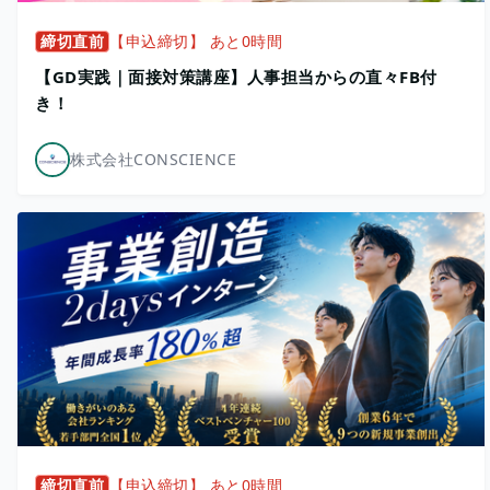
締切直前
【申込締切】 あと0時間
【GD実践｜面接対策講座】人事担当からの直々FB付
き！
株式会社CONSCIENCE
締切直前
【申込締切】 あと0時間