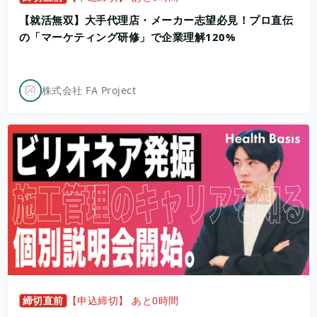
【就活無双】大手代理店・メーカー志望必見！プロ直伝
の「マーケティング研修」で企業理解120%
株式会社 FA Project
締切直前
【申込締切】 あと0時間