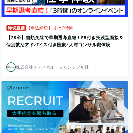
締切直前
【申込締切】 あと0時間
【28卒】書類免除で早期選考直結！FB付き実践型面接＆
個別就活アドバイス付き医療×人材コンサル職体験
株式会社メディカル・プリンシプル社