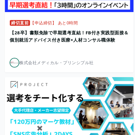
締切直前
【申込締切】 あと0時間
【28卒】書類免除で早期選考直結！FB付き実践型面接＆
個別就活アドバイス付き医療×人材コンサル職体験
株式会社メディカル・プリンシプル社