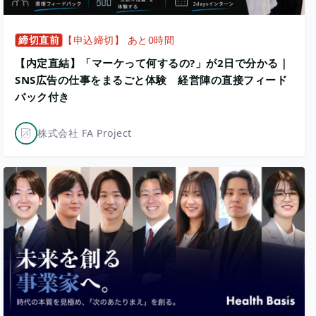
締切直前
【申込締切】 あと0時間
【内定直結】「マーケって何するの?」が2日で分かる｜
SNS広告の仕事をまるごと体験 経営陣の直接フィード
バック付き
株式会社 FA Project