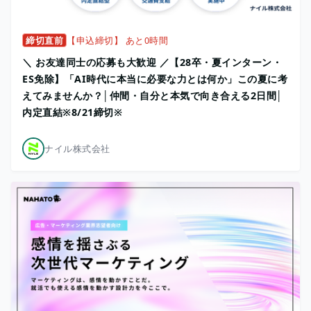
締切直前
【申込締切】 あと0時間
＼ お友達同士の応募も大歓迎 ／【28卒・夏インターン・
ES免除】「AI時代に本当に必要な力とは何か」この夏に考
えてみませんか？│仲間・自分と本気で向き合える2日間│
内定直結※8/21締切※
ナイル株式会社