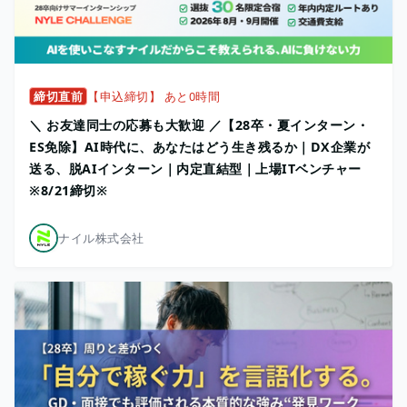
締切直前
【申込締切】 あと0時間
＼ お友達同士の応募も大歓迎 ／【28卒・夏インターン・
ES免除】AI時代に、あなたはどう生き残るか｜DX企業が
送る、脱AIインターン｜内定直結型｜上場ITベンチャー
※8/21締切※
ナイル株式会社