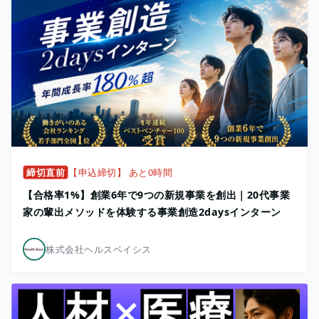
締切直前
【申込締切】 あと0時間
【合格率1%】創業6年で9つの新規事業を創出｜20代事業
家の輩出メソッドを体験する事業創造2daysインターン
株式会社ヘルスベイシス