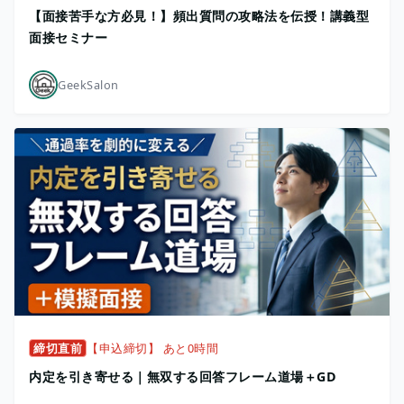
【面接苦手な方必見！】頻出質問の攻略法を伝授！講義型
面接セミナー
GeekSalon
締切直前
【申込締切】 あと0時間
内定を引き寄せる｜無双する回答フレーム道場＋GD