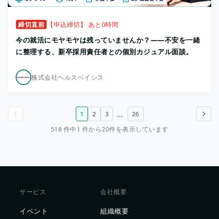
締切直前
【申込締切】 あと0時間
今の就活にモヤモヤは残っていませんか？——不安を一緒
に整理する、新卒採用責任者との個別カジュアル面談。
株式会社ヘルスベイシス
…
1
2
3
26
前のページ
次のページ
518 件中1 件から20件を表示しています
サービス
会社概要
イベント
組織概要