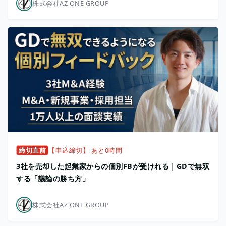
株式会社AZ ONE GROUP
締切直前
【申込締切】 あと0時間
3社を売却した起業家からの個別FBが受けれる｜GDで無双
する「議論の勝ち方」
株式会社AZ ONE GROUP