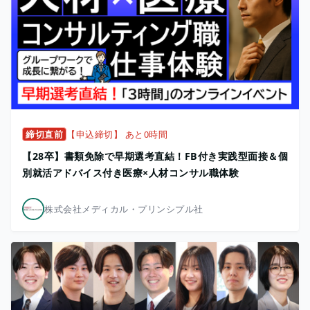
締切直前
【申込締切】 あと0時間
【28卒】書類免除で早期選考直結！FB付き実践型面接＆個
別就活アドバイス付き医療×人材コンサル職体験
株式会社メディカル・プリンシプル社