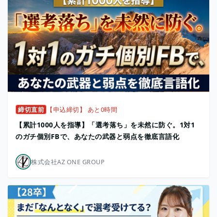
締切直前
【申込締切】 あと0時間
【累計1000人を指導】「選考落ち」を未然に防ぐ。1対1
のガチ個別FBで、あなたの武器と弱点を徹底言語化
株式会社AZ ONE GROUP