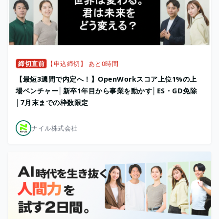
締切直前
【申込締切】 あと0時間
【最短3週間で内定へ！】OpenWorkスコア上位1%の上
場ベンチャー│新卒1年目から事業を動かす│ES・GD免除
│7月末までの枠数限定
ナイル株式会社