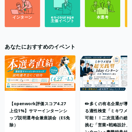
インターン
en-courage
本選考
主催イベント
あなたにおすすめのイベント
【openwork評価スコア4.27
✏️多くの有名企業が導
上位1%】サマーインターンシ
る適性検査「ミキワメ」
ップ説明選考会兼座談会（ES免
可能！！二次流通の総合
除）
挑む「営業×戦略設計」1
ンターン＜豪華特典付き