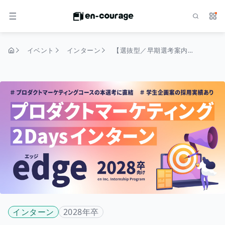
検索
サー
メニュー
イベント
インターン
【選抜型／早期選考案内】プロダクトマーケティング2daysインターン「edge」＃28卒
トップページ
インターン
2028年卒