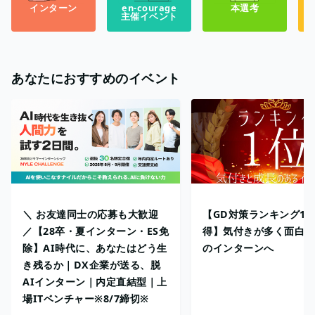
インターン
en-courage
本選考
主催イベント
あなたにおすすめのイベント
＼ お友達同士の応募も大歓迎
【GD対策ランキング1
／【28卒・夏インターン・ES免
得】気付きが多く面白い
除】AI時代に、あなたはどう生
のインターンへ
き残るか｜DX企業が送る、脱
AIインターン｜内定直結型｜上
場ITベンチャー※8/7締切※