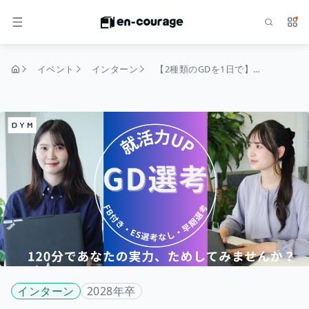
検索
サー
メニュー
イベント
インターン
【2種類のGDを1日で】早期選考／初心者歓迎／ES選考なし。基礎×応用。フィードバックを即実践できる成長型GD！★★
トップページ
インターン
2028年卒